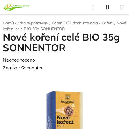
Přejít
Hledat
NÁKUP
na
KOŠÍK
obsah
Domů
/
Zdravé potraviny
/
Koření, sůl, dochucovadla
/
Koření
/
Nové
koření celé BIO 35g SONNENTOR
Nové koření celé BIO 35g
SONNENTOR
Průměrné
Neohodnoceno
Podrobnosti hodnocení
hodnocení
Značka:
Sonnentor
produktu
NAŠE OVĚŘENÁ
VOLBA
je
0,0
z
5
hvězdiček.