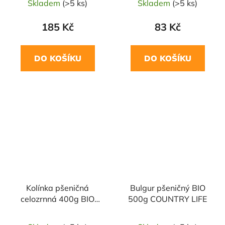
Skladem
(>5 ks)
Skladem
(>5 ks)
185 Kč
83 Kč
DO KOŠÍKU
DO KOŠÍKU
NAŠE OVĚŘENÁ
VOLBA
Kolínka pšeničná
Bulgur pšeničný BIO
celozrnná 400g BIO
500g COUNTRY LIFE
PROBIO