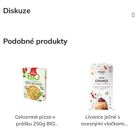
Diskuze
Podobné produkty
Celozrnná pizza v
Lívance ječné s
prášku 250g BIO
ovesnými vločkami
AMYLON
250g BIO PROBIO