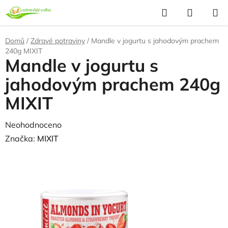
Přejít
Hledat
NÁKUP
na
KOŠÍK
obsah
Domů
/
Zdravé potraviny
/
Mandle v jogurtu s jahodovým prachem
240g MIXIT
Mandle v jogurtu s
jahodovým prachem 240g
MIXIT
Průměrné
Neohodnoceno
Podrobnosti hodnocení
hodnocení
Značka:
MIXIT
produktu
je
0,0
z
5
hvězdiček.