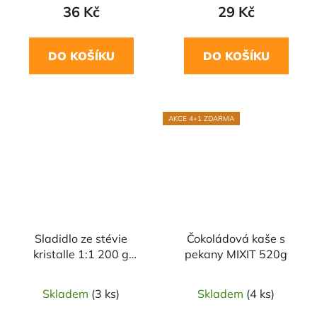
36 Kč
29 Kč
DO KOŠÍKU
DO KOŠÍKU
NAŠE OVĚŘENÁ
AKCE 4+1 ZDARMA
VOLBA
Sladidlo ze stévie
Čokoládová kaše s
kristalle 1:1 200 g
pekany MIXIT 520g
NATUSWEET
Skladem
(3 ks)
Skladem
(4 ks)