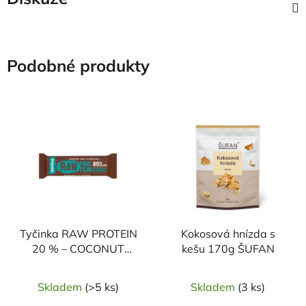
Podobné produkty
Tyčinka RAW PROTEIN
Kokosová hnízda s
20 % – COCONUT
kešu 170g ŠUFAN
&amp; COCOA 50g
BOMBUS
Skladem
(>5 ks)
Skladem
(3 ks)