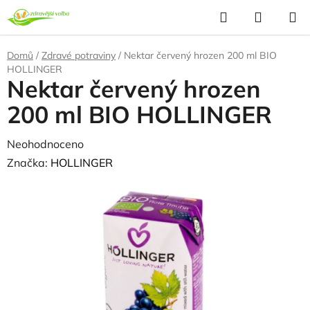
Přejít
Hledat
NÁKUP
na
KOŠÍK
obsah
Domů
/
Zdravé potraviny
/
Nektar červený hrozen 200 ml BIO
HOLLINGER
Nektar červený hrozen
200 ml BIO HOLLINGER
Průměrné
Neohodnoceno
Podrobnosti hodnocení
hodnocení
Značka:
HOLLINGER
produktu
je
0,0
z
5
hvězdiček.