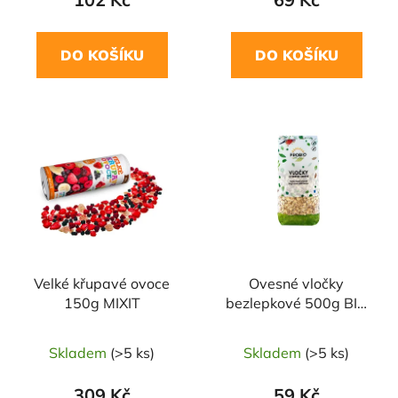
DO KOŠÍKU
DO KOŠÍKU
NAŠE OVĚŘENÁ
VOLBA
Velké křupavé ovoce
Ovesné vločky
150g MIXIT
bezlepkové 500g BIO
PROBIO
Skladem
(>5 ks)
Skladem
(>5 ks)
309 Kč
59 Kč