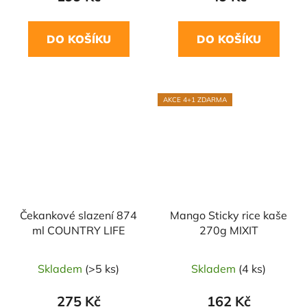
DO KOŠÍKU
DO KOŠÍKU
AKCE 4+1 ZDARMA
Čekankové slazení 874
Mango Sticky rice kaše
ml COUNTRY LIFE
270g MIXIT
Skladem
(>5 ks)
Skladem
(4 ks)
275 Kč
162 Kč