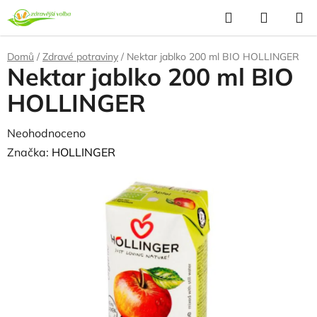
Přejít
Hledat
NÁKUP
na
KOŠÍK
obsah
Domů
/
Zdravé potraviny
/
Nektar jablko 200 ml BIO HOLLINGER
Nektar jablko 200 ml BIO
HOLLINGER
Průměrné
Neohodnoceno
Podrobnosti hodnocení
hodnocení
Značka:
HOLLINGER
produktu
je
0,0
z
5
hvězdiček.