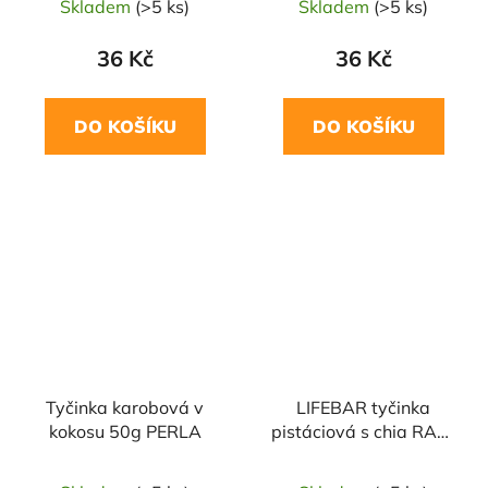
Skladem
(>5 ks)
Skladem
(>5 ks)
36 Kč
36 Kč
DO KOŠÍKU
DO KOŠÍKU
Tyčinka karobová v
LIFEBAR tyčinka
kokosu 50g PERLA
pistáciová s chia RAW
BIO 40g LIFEFOOD