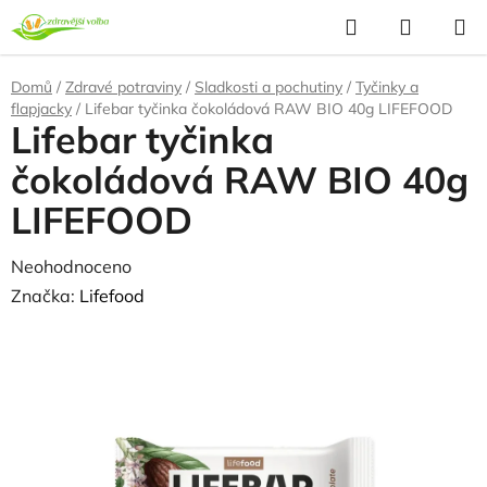
Přejít
Hledat
NÁKUP
na
KOŠÍK
obsah
Domů
/
Zdravé potraviny
/
Sladkosti a pochutiny
/
Tyčinky a
flapjacky
/
Lifebar tyčinka čokoládová RAW BIO 40g LIFEFOOD
Lifebar tyčinka
čokoládová RAW BIO 40g
LIFEFOOD
Průměrné
Neohodnoceno
Podrobnosti hodnocení
hodnocení
Značka:
Lifefood
produktu
je
0,0
z
5
hvězdiček.