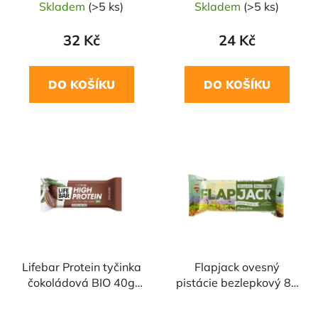
Skladem
(>5 ks)
Skladem
(>5 ks)
32 Kč
24 Kč
DO KOŠÍKU
DO KOŠÍKU
Lifebar Protein tyčinka
Flapjack ovesný
čokoládová BIO 40g
pistácie bezlepkový 80
LIFEFOOD
g BRYNMOR