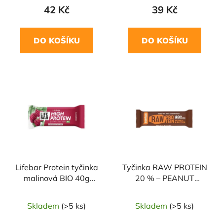
42 Kč
39 Kč
DO KOŠÍKU
DO KOŠÍKU
Lifebar Protein tyčinka
Tyčinka RAW PROTEIN
malinová BIO 40g
20 % – PEANUT
LIFEFOOD
BUTTER 50g BOMBUS
Skladem
(>5 ks)
Skladem
(>5 ks)