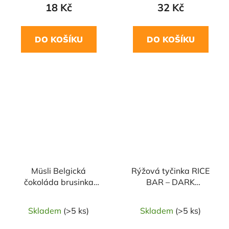
18 Kč
32 Kč
DO KOŠÍKU
DO KOŠÍKU
Müsli Belgická
Rýžová tyčinka RICE
čokoláda brusinka
BAR – DARK
350g TOPNATUR
CHOCOLATE 18g
BOMBUS
Skladem
(>5 ks)
Skladem
(>5 ks)