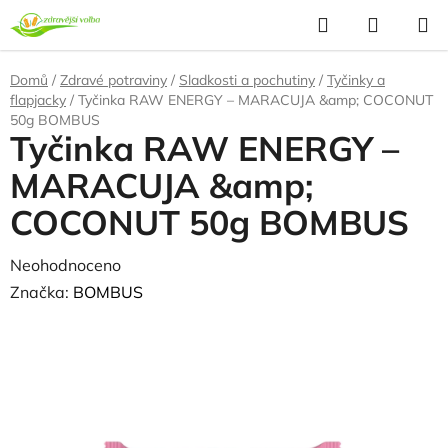
Přejít
Hledat
NÁKUP
na
KOŠÍK
obsah
Domů
/
Zdravé potraviny
/
Sladkosti a pochutiny
/
Tyčinky a
flapjacky
/
Tyčinka RAW ENERGY – MARACUJA &amp; COCONUT
50g BOMBUS
Tyčinka RAW ENERGY –
MARACUJA &amp;
COCONUT 50g BOMBUS
Průměrné
Neohodnoceno
Podrobnosti hodnocení
hodnocení
Značka:
BOMBUS
produktu
je
0,0
z
5