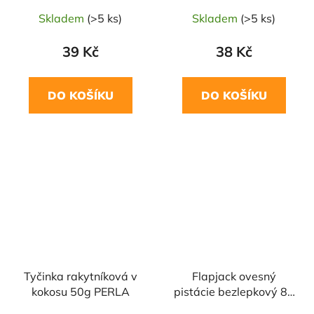
Skladem
(>5 ks)
Skladem
(>5 ks)
39 Kč
38 Kč
DO KOŠÍKU
DO KOŠÍKU
Tyčinka rakytníková v
Flapjack ovesný
kokosu 50g PERLA
pistácie bezlepkový 80
g BRYNMOR