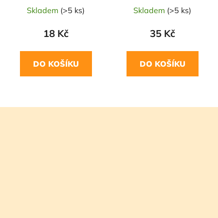
Skladem
(>5 ks)
Skladem
(>5 ks)
18 Kč
35 Kč
DO KOŠÍKU
DO KOŠÍKU
Z
á
p
a
t
í