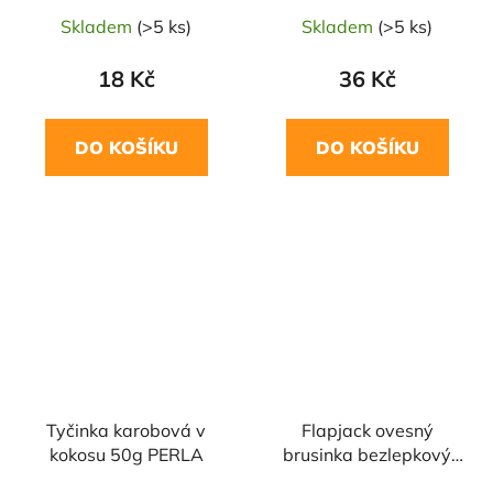
Skladem
(>5 ks)
Skladem
(>5 ks)
18 Kč
36 Kč
DO KOŠÍKU
DO KOŠÍKU
Tyčinka karobová v
Flapjack ovesný
kokosu 50g PERLA
brusinka bezlepkový
80 g BRYNMOR