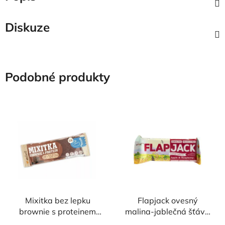
Diskuze
Podobné produkty
Mixitka bez lepku
Flapjack ovesný
brownie s proteinem
malina-jablečná šťáva
43g MIXIT
bezlepkový 80 g