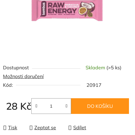
hvězdiček.
Dostupnost
Skladem
(>5 ks)
Možnosti doručení
Kód:
20917
28 Kč
DO KOŠÍKU
Měrná cena:
Tisk
Zeptat se
Sdílet