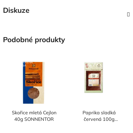
Diskuze
Podobné produkty
NAŠE OVĚŘENÁ
NAŠE OVĚŘENÁ
VOLBA
VOLBA
Skořice mletá Cejlon
Paprika sladká
40g SONNENTOR
červená 100g
RAMDAM