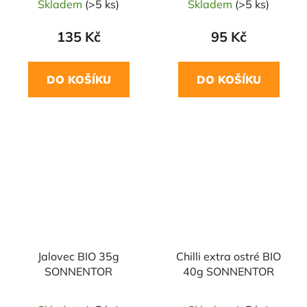
Skladem
(>5 ks)
Skladem
(>5 ks)
135 Kč
95 Kč
DO KOŠÍKU
DO KOŠÍKU
NAŠE OVĚŘENÁ
NAŠE OVĚŘENÁ
VOLBA
VOLBA
Jalovec BIO 35g
Chilli extra ostré BIO
SONNENTOR
40g SONNENTOR