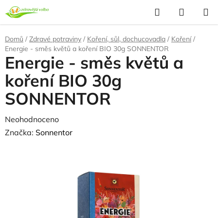
Přejít
Hledat
NÁKUP
na
KOŠÍK
obsah
Domů
/
Zdravé potraviny
/
Koření, sůl, dochucovadla
/
Koření
/
Energie - směs květů a koření BIO 30g SONNENTOR
Energie - směs květů a
koření BIO 30g
SONNENTOR
Průměrné
Neohodnoceno
Podrobnosti hodnocení
hodnocení
Značka:
Sonnentor
produktu
je
0,0
z
5
hvězdiček.