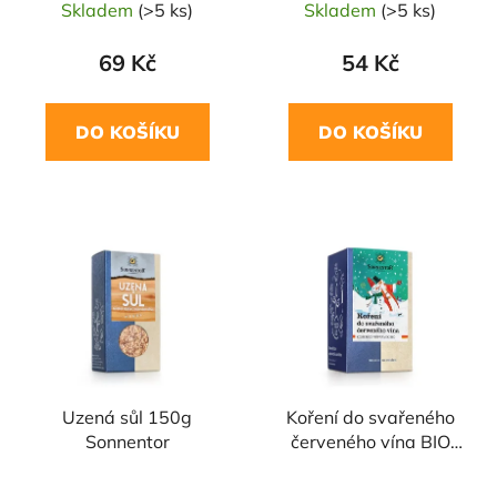
Skladem
(>5 ks)
Skladem
(>5 ks)
69 Kč
54 Kč
DO KOŠÍKU
DO KOŠÍKU
NAŠE OVĚŘENÁ
VOLBA
Uzená sůl 150g
Koření do svařeného
Sonnentor
červeného vína BIO
32,4 SONNENTOR