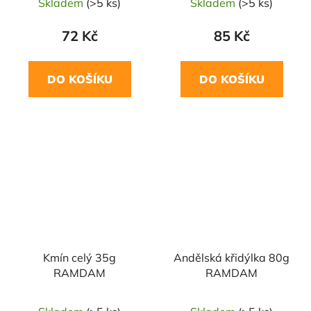
Skladem
(>5 ks)
Skladem
(>5 ks)
72 Kč
85 Kč
DO KOŠÍKU
DO KOŠÍKU
NAŠE OVĚŘENÁ
VOLBA
Kmín celý 35g
Andělská křidýlka 80g
RAMDAM
RAMDAM