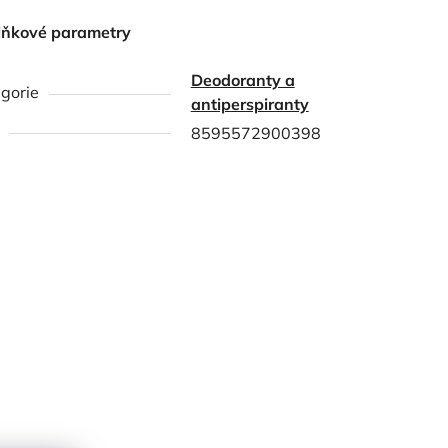
lňkové parametry
Deodoranty a
gorie
antiperspiranty
8595572900398