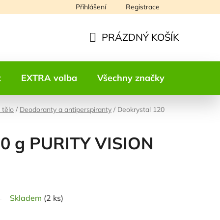
Přihlášení
Registrace
Napište nám
PRÁZDNÝ KOŠÍK
NÁKUPNÍ
KOŠÍK
t
EXTRA volba
Všechny značky
Kontakt
 tělo
/
Deodoranty a antiperspiranty
/
Deokrystal 120
20 g PURITY VISION
odnocení
Skladem
(2 ks)