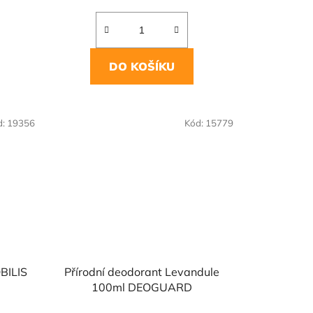
DO KOŠÍKU
d:
19356
Kód:
15779
BILIS
Přírodní deodorant Levandule
100ml DEOGUARD