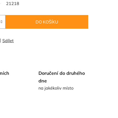
21218
DO KOŠÍKU
Sdílet
ních
Doručení do druhého
dne
na jakékoliv místo