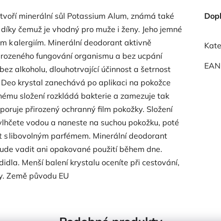
 tvoří minerální sůl Potassium Alum, známá také
Dop
 díky čemuž je vhodný pro muže i ženy. Jeho jemné
nem k alergiím. Minerální deodorant aktivně
Kate
přirozeného fungování organismu a bez ucpání
EAN
bez alkoholu, dlouhotrvající účinnost a šetrnost
. Deo krystal zanechává po aplikaci na pokožce
čnému složení rozkládá bakterie a zamezuje tak
oruje přirozený ochranný film pokožky. Složení
vlhčete vodou a naneste na suchou pokožku, poté
t s libovolným parfémem. Minerální deodorant
ude vadit ani opakované použití během dne.
didla. Menší balení krystalu oceníte při cestování,
ly. Země původu EU