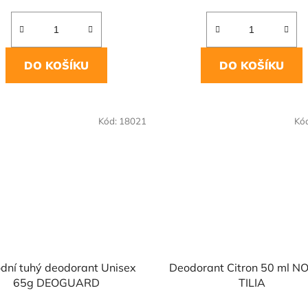
DO KOŠÍKU
DO KOŠÍKU
Kód:
18021
Kó
odní tuhý deodorant Unisex
Deodorant Citron 50 ml NO
65g DEOGUARD
TILIA