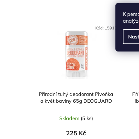
K pers
analýz
Kód:
15917
Nast
Přírodní tuhý deodorant Pivoňka
Př
a květ bavlny 65g DEOGUARD
i
Skladem
(5 ks)
225 Kč