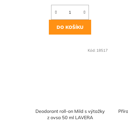
DO KOŠÍKU
Kód:
18517
Deodorant roll-on Mild s výtažky
Přír
z ovsa 50 ml LAVERA