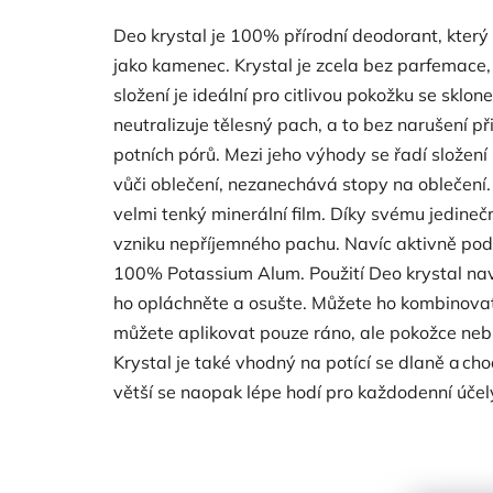
Deo krystal je 100% přírodní deodorant, který
jako kamenec. Krystal je zcela bez parfemace,
složení je ideální pro citlivou pokožku se sklo
neutralizuje tělesný pach, a to bez narušení 
potních pórů. Mezi jeho výhody se řadí složení 
vůči oblečení, nezanechává stopy na oblečení
velmi tenký minerální film. Díky svému jedine
vzniku nepříjemného pachu. Navíc aktivně podp
100% Potassium Alum. Použití Deo krystal na
ho opláchněte a osušte. Můžete ho kombinova
můžete aplikovat pouze ráno, ale pokožce neb
Krystal je také vhodný na potící se dlaně a cho
větší se naopak lépe hodí pro každodenní úče