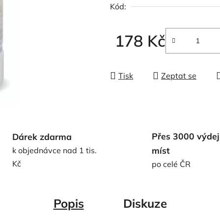
Kód:
z
5
hvězdiček.
178 Kč
Měrná cena:
Tisk
Zeptat se
Přes 3000 výdej
Dárek zdarma
míst
k objednávce nad 1 tis.
Kč
po celé ČR
Popis
Diskuze