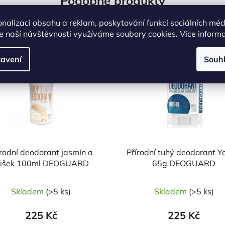
Podobné produkty
onalizaci obsahu a reklam, poskytování funkcí sociálních méd
e naší návštěvnosti využíváme soubory cookies. Více inform
Kód:
15778
Kó
avení
Souh
írodní deodorant jasmín a
Přírodní tuhý deodorant Y
bišek 100ml DEOGUARD
65g DEOGUARD
Skladem
(>5 ks)
Skladem
(>5 ks)
225 Kč
225 Kč