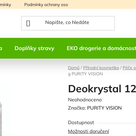
mínky
Podmínky ochrany osobních údajů
Mapa serveru
a
Doplňky stravy
EKO drogerie a domácnos
Domů
/
Přírodní kosmetika
/
Péče o
g PURITY VISION
Deokrystal 1
Průměrné
Neohodnoceno
Podrobnosti h
hodnocení
Značka:
PURITY VISION
produktu
Dostupnost
je
Možnosti doručení
0,0