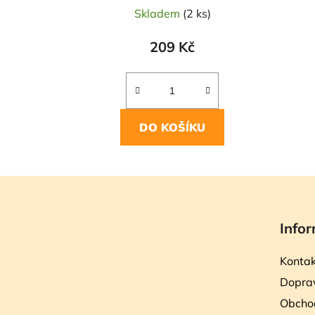
Skladem
(2 ks)
209 Kč
DO KOŠÍKU
Z
á
Infor
p
a
Kontak
t
Doprav
í
Obcho