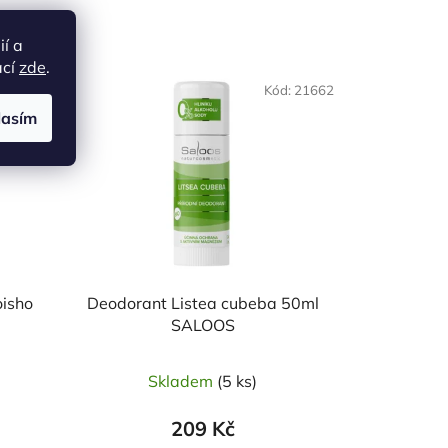
ií a
ací
zde
.
d:
18020
Kód:
21662
lasím
oisho
Deodorant Listea cubeba 50ml
SALOOS
Skladem
(5 ks)
209 Kč