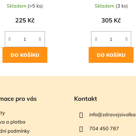
Skladem
(>5 ks)
Skladem
(3 ks)
225 Kč
305 Kč
DO KOŠÍKU
DO KOŠÍKU
mace pro vás
Kontakt
ty
info
@
zdravejsivolba
a a platba
704 450 787
dní podmínky