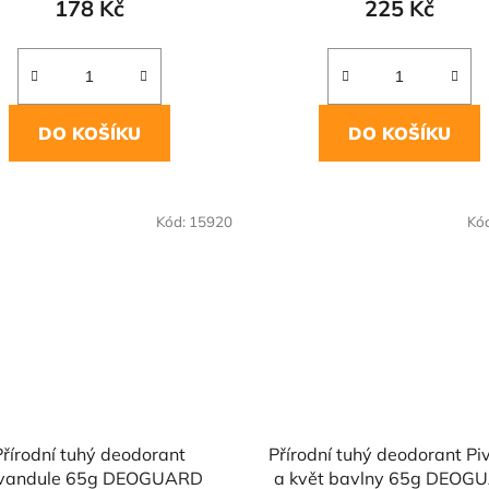
178 Kč
225 Kč
DO KOŠÍKU
DO KOŠÍKU
Kód:
15920
Kó
Přírodní tuhý deodorant
Přírodní tuhý deodorant Pi
vandule 65g DEOGUARD
a květ bavlny 65g DEOG