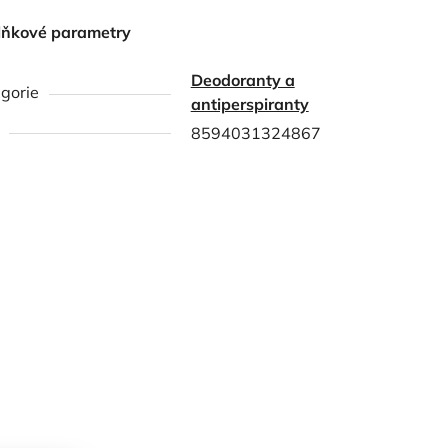
lňkové parametry
Deodoranty a
gorie
antiperspiranty
8594031324867