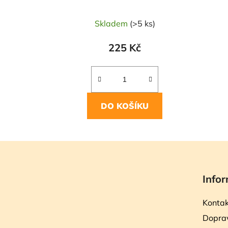
Skladem
(>5 ks)
225 Kč
DO KOŠÍKU
Z
á
Infor
p
a
Kontak
t
Doprav
í