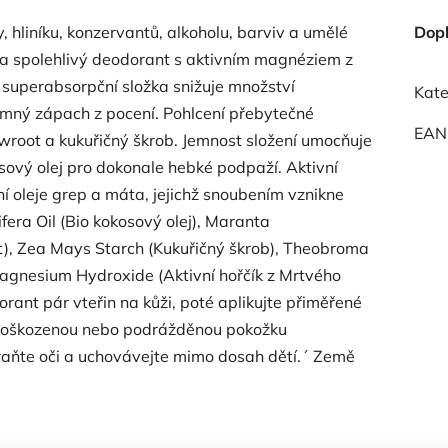
 hliníku, konzervantů, alkoholu, barviv a umělé
Dop
 a spolehlivý deodorant s aktivním magnéziem z
uperabsorpční složka snižuje množství
Kate
emný zápach z pocení. Pohlcení přebytečné
EAN
rowroot a kukuřičný škrob. Jemnost složení umocňuje
osový olej pro dokonale hebké podpaží. Aktivní
ní oleje grep a máta, jejichž snoubením vznikne
fera Oil (Bio kokosový olej), Maranta
), Zea Mays Starch (Kukuřičný škrob), Theobroma
agnesium Hydroxide (Aktivní hořčík z Mrtvého
orant pár vteřin na kůži, poté aplikujte přiměřené
 poškozenou nebo podrážděnou pokožku
raňte oči a uchovávejte mimo dosah dětí.´ Země