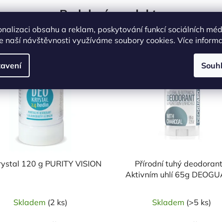
Podobné produkty
onalizaci obsahu a reklam, poskytování funkcí sociálních méd
e naší návštěvnosti využíváme soubory cookies. Více inform
Kód:
21218
Kó
avení
Souh
ystal 120 g PURITY VISION
Přírodní tuhý deodorant
Aktivním uhlí 65g DEOG
Skladem
(2 ks)
Skladem
(>5 ks)