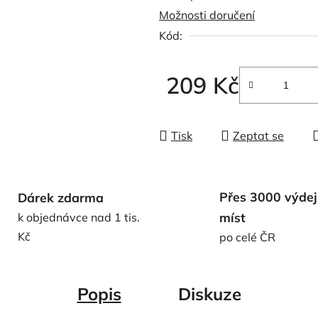
Možnosti doručení
0,0
Kód:
z
5
hvězdiček.
209 Kč
Měrná cena:
Tisk
Zeptat se
Přes 3000 výdej
Dárek zdarma
míst
k objednávce nad 1 tis.
Kč
po celé ČR
Popis
Diskuze