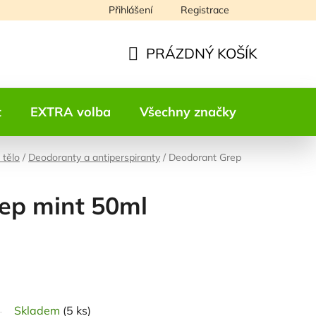
Přihlášení
Registrace
Napište nám
PRÁZDNÝ KOŠÍK
NÁKUPNÍ
KOŠÍK
t
EXTRA volba
Všechny značky
Kontakt
 tělo
/
Deodoranty a antiperspiranty
/
Deodorant Grep
ep mint 50ml
odnocení
Skladem
(5 ks)