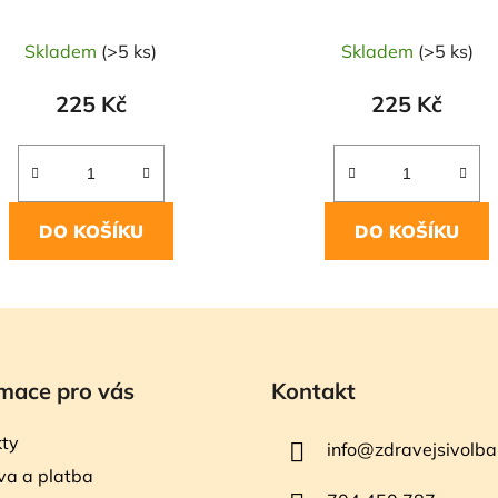
Skladem
(>5 ks)
Skladem
(>5 ks)
225 Kč
225 Kč
DO KOŠÍKU
DO KOŠÍKU
mace pro vás
Kontakt
ty
info
@
zdravejsivolba
a a platba