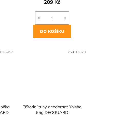
209 Kč
DO KOŠÍKU
d:
15917
Kód:
18020
voňka
Přírodní tuhý deodorant Yoisho
UARD
65g DEOGUARD