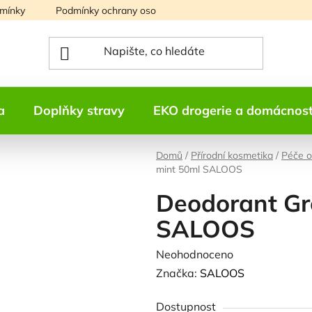
mínky
Podmínky ochrany osobních údajů
Mapa serveru
a
Doplňky stravy
EKO drogerie a domácnos
Domů
/
Přírodní kosmetika
/
Péče o
mint 50ml SALOOS
Deodorant Gr
SALOOS
Průměrné
Neohodnoceno
Podrobnosti h
hodnocení
Značka:
SALOOS
produktu
Dostupnost
je