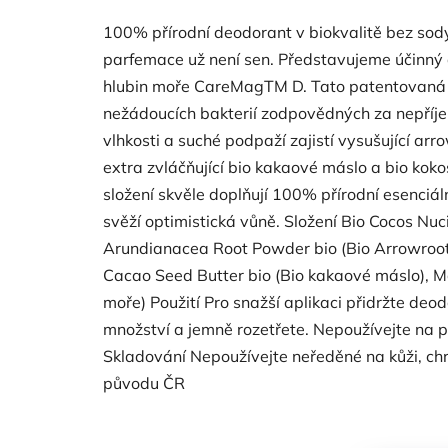
100% přírodní deodorant v biokvalitě bez sody,
parfemace už není sen. Představujeme účinný
hlubin moře CareMagTM D. Tato patentovaná s
nežádoucích bakterií zodpovědných za nepříj
vlhkosti a suché podpaží zajistí vysušující ar
extra zvláčňující bio kakaové máslo a bio kok
složení skvěle doplňují 100% přírodní esenciál
svěží optimistická vůně. Složení Bio Cocos Nuci
Arundianacea Root Powder bio (Bio Arrowroot
Cacao Seed Butter bio (Bio kakaové máslo), M
moře) Použití Pro snažší aplikaci přidržte deod
množství a jemně rozetřete. Nepoužívejte na
Skladování Nepoužívejte neředěné na kůži, ch
původu ČR