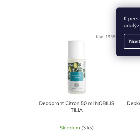
K pers
analýz
Kód:
19356
Nast
Deodorant Citron 50 ml NOBILIS
Deokr
TILIA
Skladem
(3 ks)