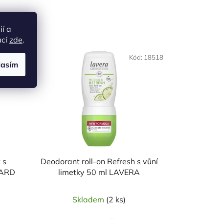
ií a
ací
zde
.
d:
15921
Kód:
18518
lasím
 s
Deodorant roll-on Refresh s vůní
UARD
limetky 50 ml LAVERA
Skladem
(2 ks)