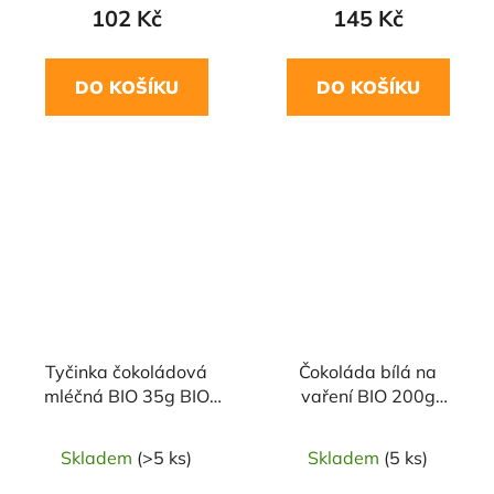
102 Kč
145 Kč
DO KOŠÍKU
DO KOŠÍKU
Tyčinka čokoládová
Čokoláda bílá na
mléčná BIO 35g BIO
vaření BIO 200g
Liebhart´s
VIVANI
Skladem
(>5 ks)
Skladem
(5 ks)