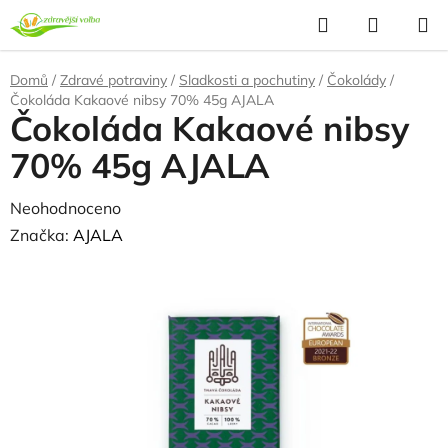
Přejít
Hledat
NÁKUP
na
KOŠÍK
obsah
Domů
/
Zdravé potraviny
/
Sladkosti a pochutiny
/
Čokolády
/
Čokoláda Kakaové nibsy 70% 45g AJALA
Čokoláda Kakaové nibsy
70% 45g AJALA
Průměrné
Neohodnoceno
Podrobnosti hodnocení
hodnocení
Značka:
AJALA
produktu
je
0,0
z
5
hvězdiček.