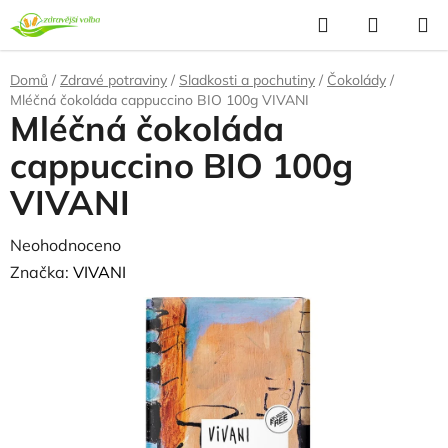
Přejít
Hledat
NÁKUP
na
KOŠÍK
obsah
Domů
/
Zdravé potraviny
/
Sladkosti a pochutiny
/
Čokolády
/
Mléčná čokoláda cappuccino BIO 100g VIVANI
Mléčná čokoláda
cappuccino BIO 100g
VIVANI
Průměrné
Neohodnoceno
Podrobnosti hodnocení
hodnocení
Značka:
VIVANI
produktu
je
0,0
z
5
hvězdiček.