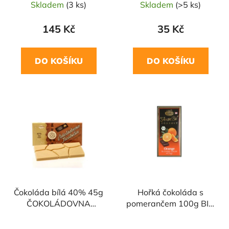
Skladem
(3 ks)
Skladem
(>5 ks)
145 Kč
35 Kč
DO KOŠÍKU
DO KOŠÍKU
Čokoláda bílá 40% 45g
Hořká čokoláda s
ČOKOLÁDOVNA
pomerančem 100g BIO
TROUBELICE
LIEBHART'S