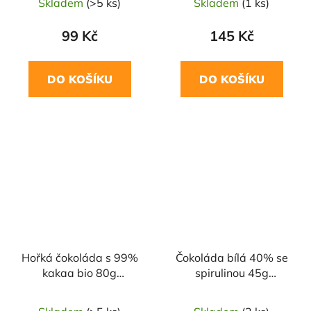
Skladem
(>5 ks)
Skladem
(1 ks)
99 Kč
145 Kč
DO KOŠÍKU
DO KOŠÍKU
Hořká čokoláda s 99%
Čokoláda bílá 40% se
kakaa bio 80g
spirulinou 45g
HOLDEHOF
ČOKOLÁDOVNA
TROUBELICE