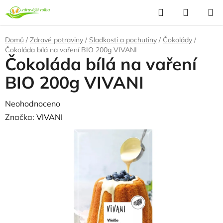
Přejít
Hledat
NÁKUP
na
KOŠÍK
obsah
Domů
/
Zdravé potraviny
/
Sladkosti a pochutiny
/
Čokolády
/
Čokoláda bílá na vaření BIO 200g VIVANI
Čokoláda bílá na vaření
BIO 200g VIVANI
Průměrné
Neohodnoceno
Podrobnosti hodnocení
hodnocení
Značka:
VIVANI
produktu
je
0,0
z
5
hvězdiček.