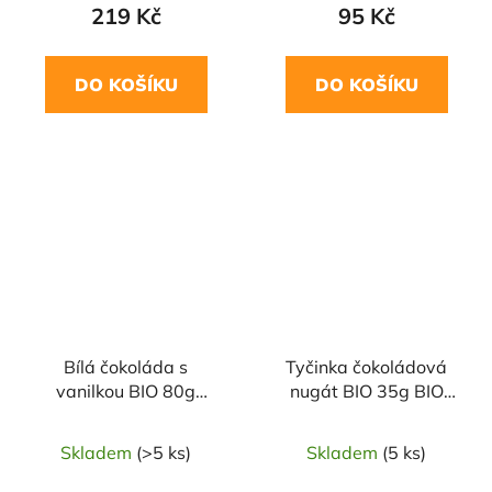
219 Kč
95 Kč
DO KOŠÍKU
DO KOŠÍKU
Bílá čokoláda s
Tyčinka čokoládová
vanilkou BIO 80g
nugát BIO 35g BIO
VIVANI
Liebhart´s
Skladem
(>5 ks)
Skladem
(5 ks)