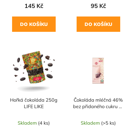
145 Kč
95 Kč
DO KOŠÍKU
DO KOŠÍKU
Hořká čokoláda 250g
Čokoláda mléčná 46%
LIFE LIKE
bez přidaného cukru se
sladidlem erythritol
100g TAITAU
Skladem
(4 ks)
Skladem
(>5 ks)