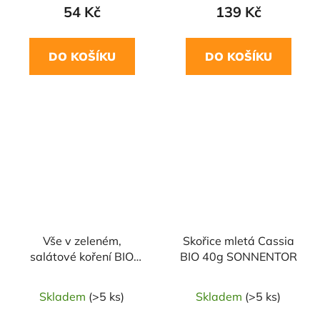
54 Kč
139 Kč
DO KOŠÍKU
DO KOŠÍKU
NAŠE OVĚŘENÁ
VOLBA
Vše v zeleném,
Skořice mletá Cassia
salátové koření BIO
BIO 40g SONNENTOR
15g SONNENTOR
Skladem
(>5 ks)
Skladem
(>5 ks)