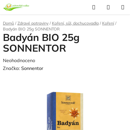
Přejít
Hledat
NÁKUP
na
KOŠÍK
obsah
Domů
/
Zdravé potraviny
/
Koření, sůl, dochucovadla
/
Koření
/
Badyán BIO 25g SONNENTOR
Badyán BIO 25g
SONNENTOR
Průměrné
Neohodnoceno
Podrobnosti hodnocení
hodnocení
Značka:
Sonnentor
produktu
je
0,0
z
5
hvězdiček.