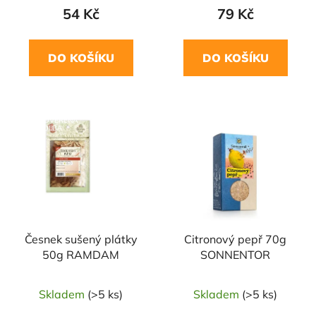
54 Kč
79 Kč
DO KOŠÍKU
DO KOŠÍKU
NAŠE OVĚŘENÁ
VOLBA
Česnek sušený plátky
Citronový pepř 70g
50g RAMDAM
SONNENTOR
Skladem
(>5 ks)
Skladem
(>5 ks)