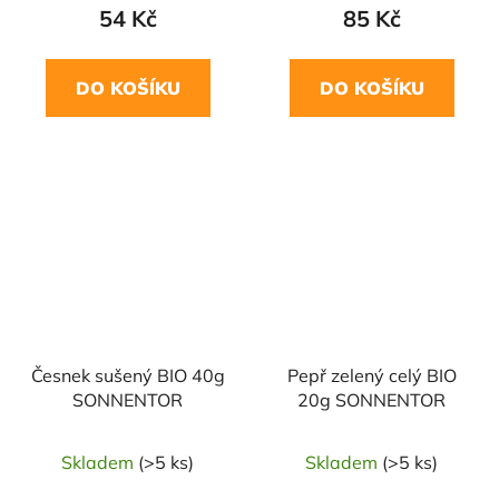
54 Kč
85 Kč
DO KOŠÍKU
DO KOŠÍKU
NAŠE OVĚŘENÁ
NAŠE OVĚŘENÁ
VOLBA
VOLBA
Česnek sušený BIO 40g
Pepř zelený celý BIO
SONNENTOR
20g SONNENTOR
Skladem
(>5 ks)
Skladem
(>5 ks)