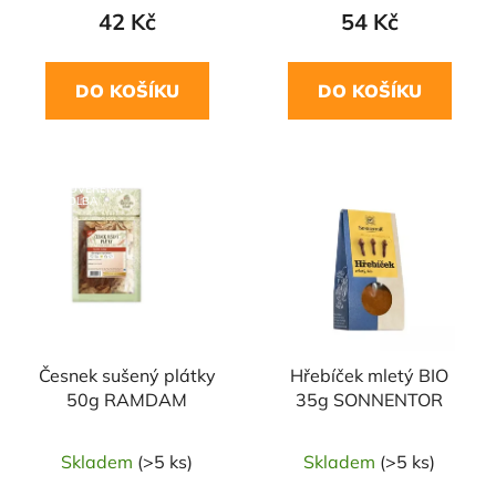
42 Kč
54 Kč
DO KOŠÍKU
DO KOŠÍKU
NAŠE OVĚŘENÁ
NAŠE OVĚŘENÁ
VOLBA
VOLBA
Česnek sušený plátky
Hřebíček mletý BIO
50g RAMDAM
35g SONNENTOR
Skladem
(>5 ks)
Skladem
(>5 ks)