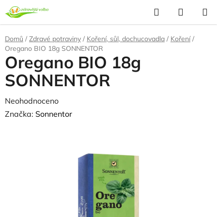
Přejít
Hledat
NÁKUP
na
KOŠÍK
obsah
Domů
/
Zdravé potraviny
/
Koření, sůl, dochucovadla
/
Koření
/
Oregano BIO 18g SONNENTOR
Oregano BIO 18g
SONNENTOR
Průměrné
Neohodnoceno
Podrobnosti hodnocení
hodnocení
Značka:
Sonnentor
produktu
NAŠE OVĚŘENÁ
VOLBA
je
0,0
z
5
hvězdiček.