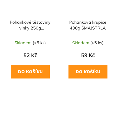
Pohankové těstoviny
Pohanková krupice
vlnky 250g
400g ŠMAJSTRLA
ŠMAJSTRLA
Skladem
(>5 ks)
Skladem
(>5 ks)
52 Kč
59 Kč
DO KOŠÍKU
DO KOŠÍKU
NAŠE OVĚŘENÁ
NAŠE OVĚŘENÁ
VOLBA
VOLBA