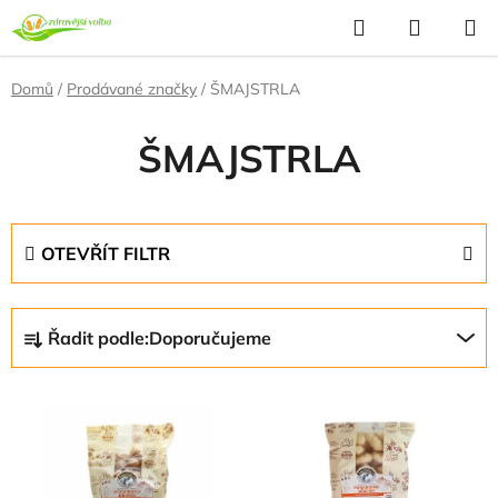
Přejít
Hledat
NÁKUP
na
KOŠÍK
obsah
Domů
/
Prodávané značky
/
ŠMAJSTRLA
ŠMAJSTRLA
OTEVŘÍT FILTR
Ř
Řadit podle:
Doporučujeme
a
z
V
e
ý
n
p
í
i
p