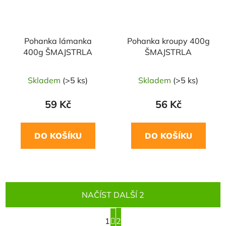
Pohanka lámanka
Pohanka kroupy 400g
400g ŠMAJSTRLA
ŠMAJSTRLA
Skladem
(>5 ks)
Skladem
(>5 ks)
59 Kč
56 Kč
DO KOŠÍKU
DO KOŠÍKU
NAČÍST DALŠÍ 2
S
1
t
2