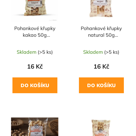
s
r
p
o
r
d
Pohankové křupky
Pohankové křupky
o
u
kakao 50g
natural 50g
d
k
ŠMAJSTRLA
ŠMAJSTRLA
u
t
Skladem
(>5 ks)
Skladem
(>5 ks)
k
ů
t
16 Kč
16 Kč
ů
DO KOŠÍKU
DO KOŠÍKU