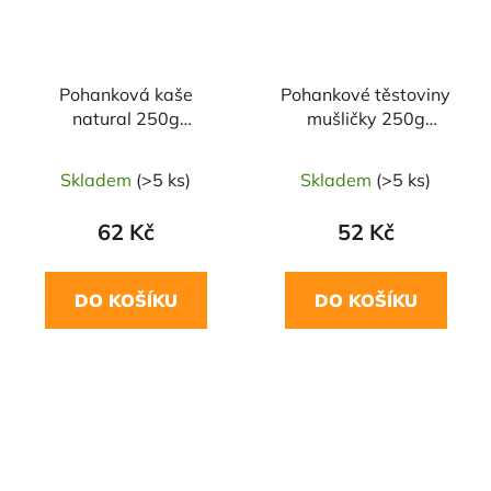
Pohanková kaše
Pohankové těstoviny
natural 250g
mušličky 250g
ŠMAJSTRLA
ŠMAJSTRLA
Skladem
(>5 ks)
Skladem
(>5 ks)
62 Kč
52 Kč
DO KOŠÍKU
DO KOŠÍKU
NAŠE OVĚŘENÁ
NAŠE OVĚŘENÁ
VOLBA
VOLBA