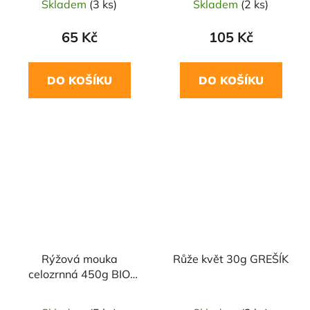
Skladem
(3 ks)
Skladem
(2 ks)
65 Kč
105 Kč
DO KOŠÍKU
DO KOŠÍKU
NAŠE OVĚŘENÁ
VOLBA
Rýžová mouka
Růže květ 30g GREŠÍK
celozrnná 450g BIO
PROBIO