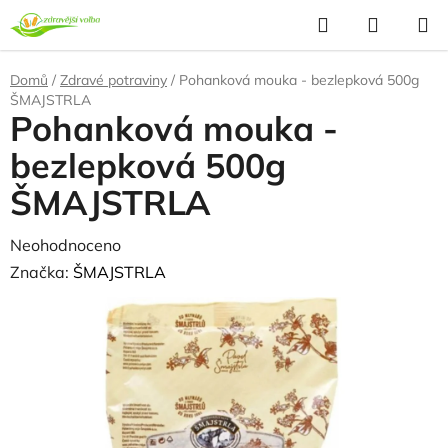
Přejít
Hledat
NÁKUP
na
KOŠÍK
obsah
Domů
/
Zdravé potraviny
/
Pohanková mouka - bezlepková 500g
ŠMAJSTRLA
Pohanková mouka -
bezlepková 500g
ŠMAJSTRLA
Průměrné
Neohodnoceno
Podrobnosti hodnocení
hodnocení
Značka:
ŠMAJSTRLA
produktu
NAŠE OVĚŘENÁ
VOLBA
je
0,0
z
5
hvězdiček.