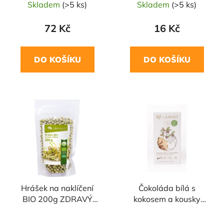
Skladem
(>5 ks)
Skladem
(>5 ks)
72 Kč
16 Kč
DO KOŠÍKU
DO KOŠÍKU
Hrášek na naklíčení
Čokoláda bílá s
BIO 200g ZDRAVÝ
kokosem a kousky
DEN
mandlí 75g LÁSKAO