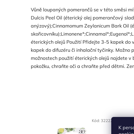
Vůně loupaných pomerančů se v této směsi mísí
Dulcis Peel Oil (éterický olej pomerančový sladk
anýzový);Cinnamomum Zeylanicum Bark Oil (éte
skořicovníku);Limonene*;Cinnamal*;Eugenol*;Lin
éterických olejů Použití Přidejte 3-5 kapek 
kapek do difuzéru či inhalační tyčinky. Možno 
možnostech použití éterických olejů najdete v 
pokožku, chraňte oči a chraňte před dětmi. 
Kód:
32222
K pers
analýz