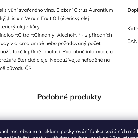
 s vůní svařeného vína. Složení Citrus Aurantium
Dop
ý);Illicium Verum Fruit Oil (éterický olej
rický olej z kůry
Kate
alool*;Citral*;Cinnamyl Alcohol*. * - z přírodních
EAN
do vody v aromalampě nebo požadovaný počet
použít také k přímé inhalaci. Podrobné informace o
brožuře Éterické oleje. Nepoužívejte neředěné na
Země původu ČR
Podobné produkty
Kód:
20531
Kó
onalizaci obsahu a reklam, poskytování funkcí sociálních méd
e naší návštěvnosti využíváme soubory cookies. Více inform