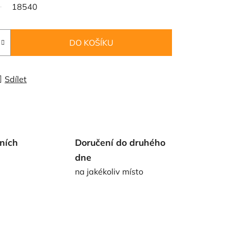
18540
DO KOŠÍKU
Sdílet
ních
Doručení do druhého
dne
na jakékoliv místo