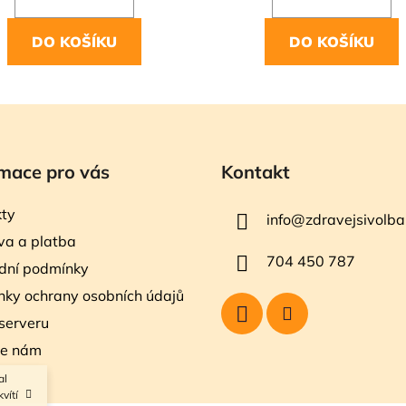
DO KOŠÍKU
DO KOŠÍKU
mace pro vás
Kontakt
ty
info
@
zdravejsivolba
a a platba
704 450 787
dní podmínky
ky ochrany osobních údajů
serveru
te nám
al
vítí