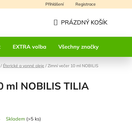
Přihlášení
Registrace
Napište nám
PRÁZDNÝ KOŠÍK
NÁKUPNÍ
KOŠÍK
t
EXTRA volba
Všechny značky
Kontakt
/
Éterické a vonné oleje
/
Zimní večer 10 ml NOBILIS
0 ml NOBILIS TILIA
odnocení
Skladem
(>5 ks)