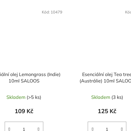
Kód:
10479
Kó
iální olej Lemongrass (Indie)
Esenciální olej Tea tre
10ml SALOOS
(Austrálie) 10ml S
Skladem
(>5 ks)
Skladem
(3 ks)
109 Kč
125 Kč