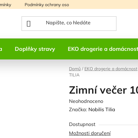
mínky
Podmínky ochrany osobních údajů
Mapa serveru
a
Doplňky stravy
EKO drogerie a domácnos
Domů
/
EKO drogerie a domácnost
TILIA
Zimní večer 1
Průměrné
Neohodnoceno
Podrobnosti h
hodnocení
Značka:
Nobilis Tilia
produktu
Dostupnost
je
Možnosti doručení
0,0