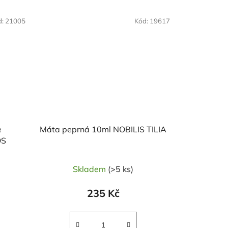
d:
21005
Kód:
19617
e
Máta peprná 10ml NOBILIS TILIA
ALOOS
Skladem
(>5 ks)
235 Kč