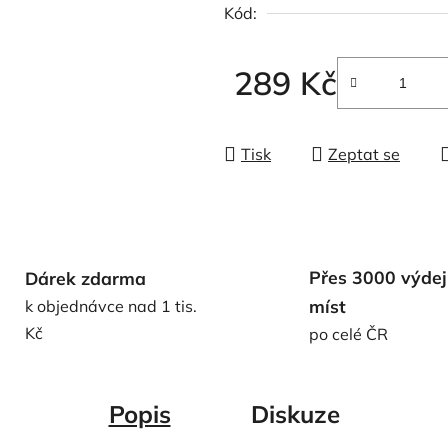
Kód:
z
5
hvězdiček.
289 Kč
Měrná cena:
Tisk
Zeptat se
Přes 3000 výdej
Dárek zdarma
míst
k objednávce nad 1 tis.
Kč
po celé ČR
Popis
Diskuze