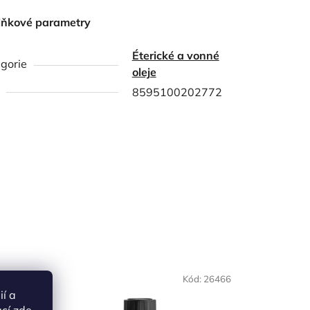
lňkové parametry
Éterické a vonné
gorie
oleje
8595100202772
d:
18856
Kód:
26466
ií a
ací
zde
.