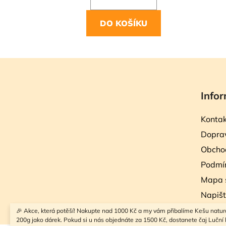
DO KOŠÍKU
Z
á
Infor
p
a
Kontak
t
Doprav
í
Obcho
Podmín
Mapa 
Napiš
🎉 Akce, která potěší! Nakupte nad 1000 Kč a my vám přibalíme Kešu natur
200g jako dárek. Pokud si u nás objednáte za 1500 Kč, dostanete čaj Luční k