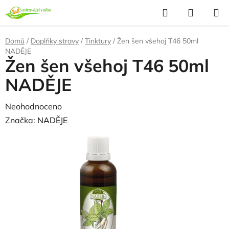
Přejít
Hledat
NÁKUP
na
KOŠÍK
obsah
Domů
/
Doplňky stravy
/
Tinktury
/
Žen šen všehoj T46 50ml
NADĚJE
Žen šen všehoj T46 50ml
NADĚJE
Průměrné
Neohodnoceno
Podrobnosti hodnocení
hodnocení
Značka:
NADĚJE
produktu
je
0,0
z
5
hvězdiček.