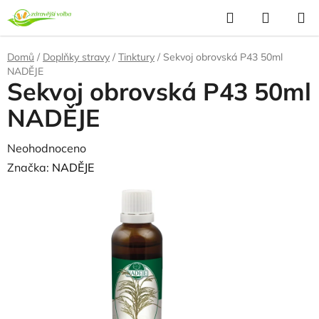
Přejít
Hledat
NÁKUP
na
KOŠÍK
obsah
Domů
/
Doplňky stravy
/
Tinktury
/
Sekvoj obrovská P43 50ml
NADĚJE
Sekvoj obrovská P43 50ml
NADĚJE
Průměrné
Neohodnoceno
Podrobnosti hodnocení
hodnocení
Značka:
NADĚJE
produktu
je
0,0
z
5
hvězdiček.