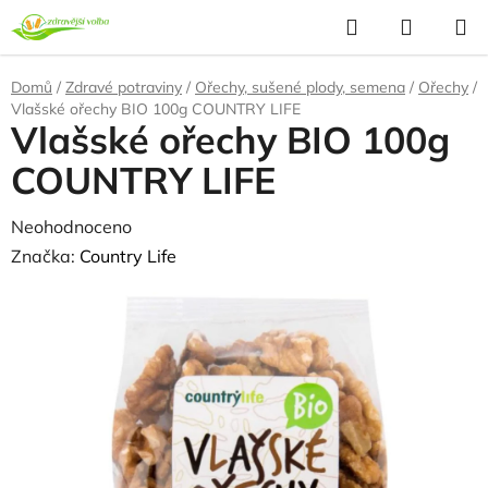
Přejít
Hledat
NÁKUP
na
KOŠÍK
obsah
Domů
/
Zdravé potraviny
/
Ořechy, sušené plody, semena
/
Ořechy
/
Vlašské ořechy BIO 100g COUNTRY LIFE
Vlašské ořechy BIO 100g
COUNTRY LIFE
Průměrné
Neohodnoceno
Podrobnosti hodnocení
hodnocení
Značka:
Country Life
produktu
NAŠE OVĚŘENÁ
VOLBA
je
0,0
z
5
hvězdiček.