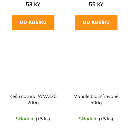
53 Kč
55 Kč
DO KOŠÍKU
DO KOŠÍKU
NAŠE OVĚŘENÁ
NAŠE OVĚŘENÁ
VOLBA
VOLBA
Kešu natural WW320
Mandle blanšírované
200g
500g
Skladem
(>5 ks)
Skladem
(>5 ks)