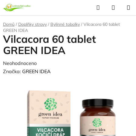
Přejít
Hledat
NÁKUP
na
KOŠÍK
obsah
Domů
/
Doplňky stravy
/
Bylinné tobolky
/
Vilcacora 60 tablet
GREEN IDEA
Vilcacora 60 tablet
GREEN IDEA
Průměrné
Neohodnoceno
Podrobnosti hodnocení
hodnocení
Značka:
GREEN IDEA
produktu
je
0,0
z
5
hvězdiček.