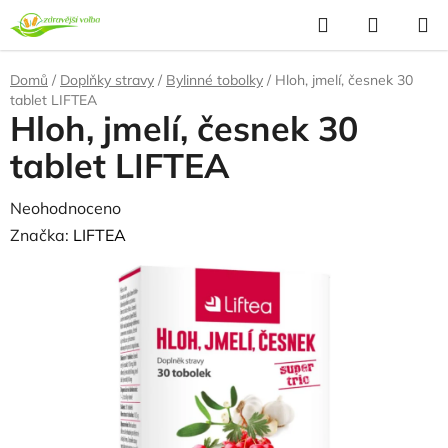
Přejít
Hledat
NÁKUP
na
KOŠÍK
obsah
Domů
/
Doplňky stravy
/
Bylinné tobolky
/
Hloh, jmelí, česnek 30
tablet LIFTEA
Hloh, jmelí, česnek 30
tablet LIFTEA
Průměrné
Neohodnoceno
Podrobnosti hodnocení
hodnocení
Značka:
LIFTEA
produktu
je
0,0
z
5
hvězdiček.