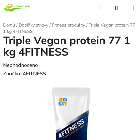
Přejít
Hledat
NÁKUP
na
KOŠÍK
obsah
Domů
/
Doplňky stravy
/
Fitness produkty
/
Triple Vegan protein 77
1 kg 4FITNESS
Triple Vegan protein 77 1
kg 4FITNESS
Průměrné
Neohodnoceno
Podrobnosti hodnocení
hodnocení
Značka:
4FITNESS
produktu
je
0,0
z
5
hvězdiček.