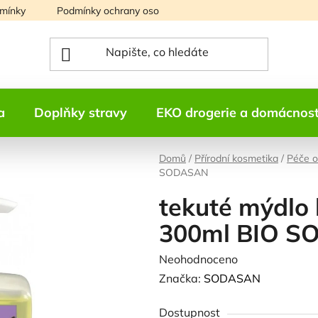
mínky
Podmínky ochrany osobních údajů
Mapa serveru
a
Doplňky stravy
EKO drogerie a domácnos
Domů
/
Přírodní kosmetika
/
Péče o
SODASAN
tekuté mýdlo 
300ml BIO 
Průměrné
Neohodnoceno
Podrobnosti h
hodnocení
Značka:
SODASAN
produktu
Dostupnost
je