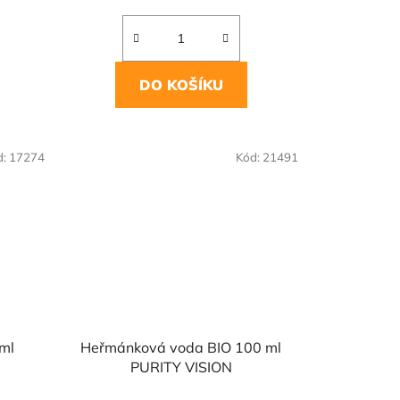
DO KOŠÍKU
d:
17274
Kód:
21491
 ml
Heřmánková voda BIO 100 ml
PURITY VISION