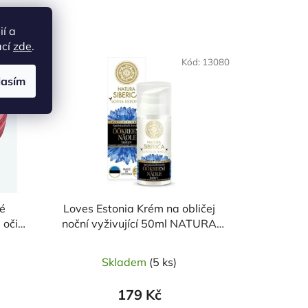
ií a
ací
zde
.
d:
25367
Kód:
13080
lasím
é
Loves Estonia Krém na obličej
 oči
noční vyživující 50ml NATURA
CA
SIBERICA
Skladem
(5 ks)
179 Kč