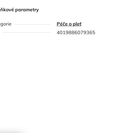
lňkové parametry
gorie
Péče o pleť
4019886079365