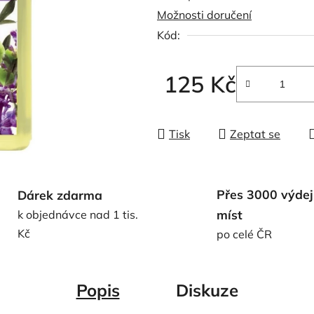
Možnosti doručení
0,0
Kód:
z
5
hvězdiček.
125 Kč
Měrná cena:
Tisk
Zeptat se
Přes 3000 výdej
Dárek zdarma
míst
k objednávce nad 1 tis.
Kč
po celé ČR
Popis
Diskuze