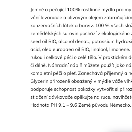
Jemné a pečující 100% rostlinné mýdlo pro myt
vůní levandule a olivovým olejem zabraňujícím
konzervačních látek a barviv. 100 % všech slo
zemědělských surovin pochází z ekologického 
seed oil BIO, alcohol denat., potassium hydroxi
acid, olea europaea oil BIO, linalool, limonene
rukou i celkové péči o celé tělo. V praktickém
či dílně. Náhradní náplň můžete použít jako 
kompletní péči o pleť. Zanechává příjemný a he
Glycerin přirozeně obsažený v mýdle váže vlhk
podporuje schopnost pokožky vytvořit si přir
stlačení dávkovače aplikujte na ruce, navlhče
Hodnota PH 9,1 – 9,6 Země původu Německo.