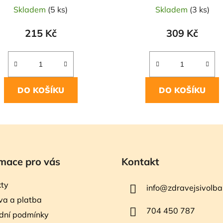
Skladem
(5 ks)
Skladem
(3 ks)
215 Kč
309 Kč
DO KOŠÍKU
DO KOŠÍKU
mace pro vás
Kontakt
ty
info
@
zdravejsivolba
a a platba
704 450 787
dní podmínky