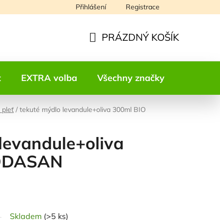
Přihlášení
Registrace
Napište nám
PRÁZDNÝ KOŠÍK
NÁKUPNÍ
KOŠÍK
t
EXTRA volba
Všechny značky
Kontakt
 pleť
/
tekuté mýdlo levandule+oliva 300ml BIO
levandule+oliva
SODASAN
odnocení
Skladem
(>5 ks)