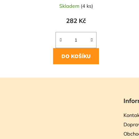
Skladem
(4 ks)
282 Kč
DO KOŠÍKU
Z
á
Infor
p
a
Kontak
t
Doprav
í
Obcho