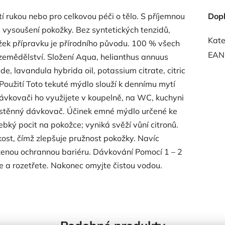
í rukou nebo pro celkovou péči o tělo. S příjemnou
Dop
 vysoušení pokožky. Bez syntetických tenzidů,
Kate
žek přípravku je přírodního původu. 100 % všech
EAN
zemědělství. Složení Aqua, helianthus annuus
de, lavandula hybrida oil, potassium citrate, citric
. Použití Toto tekuté mýdlo slouží k dennímu mytí
 dávkovači ho využijete v koupelně, na WC, kuchyni
nástěnný dávkovač. Účinek emné mýdlo určené ke
bký pocit na pokožce; vyniká svěží vůní citronů.
ost, čímž zlepšuje pružnost pokožky. Navíc
ozenou ochrannou bariéru. Dávkování Pomocí 1 – 2
te a rozetřete. Nakonec omyjte čistou vodou.