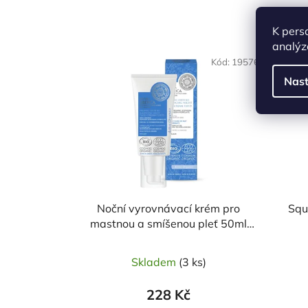
K pers
analýz
Kód:
19576
Nast
Noční vyrovnávací krém pro
Squ
mastnou a smíšenou pleť 50ml
NATURA SIBERICA
Skladem
(3 ks)
228 Kč