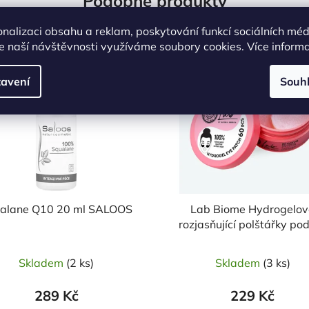
Podobné produkty
onalizaci obsahu a reklam, poskytování funkcí sociálních méd
e naší návštěvnosti využíváme soubory cookies. Více inform
Kód:
14898
Kó
avení
Souh
alane Q10 20 ml SALOOS
Lab Biome Hydrogelov
rozjasňující polštářky pod
60ks NATURA SIBERI
Skladem
(2 ks)
Skladem
(3 ks)
289 Kč
229 Kč