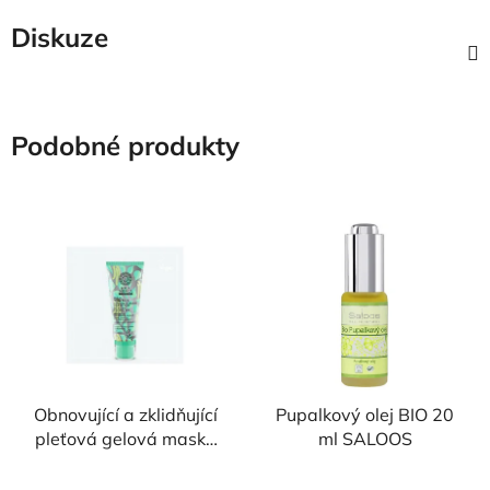
Diskuze
Podobné produkty
Obnovující a zklidňující
Pupalkový olej BIO 20
pleťová gelová maska
ml SALOOS
100 ml Berëza Siberica