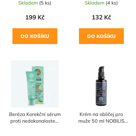
Skladem
(5 ks)
Skladem
(4 ks)
199 Kč
132 Kč
DO KOŠÍKU
DO KOŠÍKU
Berёza Korekční sérum
Krém na obličej pro
proti nedokonalostem
muže 50 ml NOBILIS
pleti 30ml Berёza
TILIA
Siberica