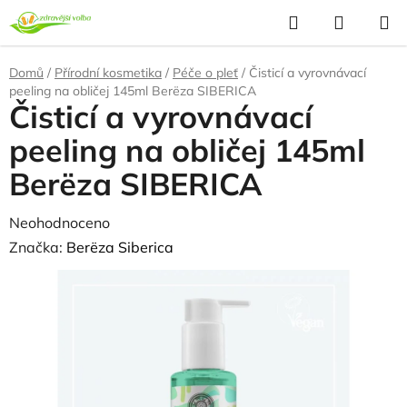
Přejít
Hledat
NÁKUP
na
KOŠÍK
obsah
Domů
/
Přírodní kosmetika
/
Péče o pleť
/
Čisticí a vyrovnávací
peeling na obličej 145ml Berёza SIBERICA
Čisticí a vyrovnávací
peeling na obličej 145ml
Berёza SIBERICA
Průměrné
Neohodnoceno
Podrobnosti hodnocení
hodnocení
Značka:
Berёza Siberica
produktu
je
0,0
z
5
hvězdiček.