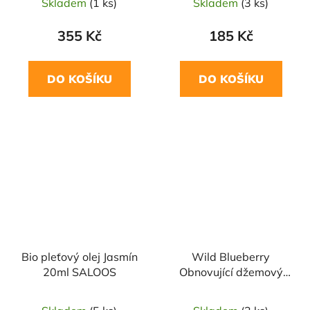
Skladem
(1 ks)
Skladem
(3 ks)
355 Kč
185 Kč
DO KOŠÍKU
DO KOŠÍKU
Bio pleťový olej Jasmín
Wild Blueberry
20ml SALOOS
Obnovující džemový
peeling na obličej 50ml
Blueberry Siberica