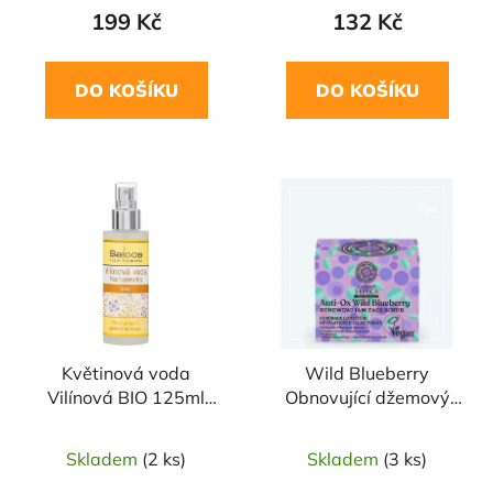
199 Kč
132 Kč
DO KOŠÍKU
DO KOŠÍKU
Květinová voda
Wild Blueberry
Vilínová BIO 125ml
Obnovující džemový
SALOOS
peeling na obličej 50ml
Blueberry Siberica
Skladem
(2 ks)
Skladem
(3 ks)