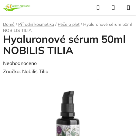
Přejít
Hledat
NÁKUP
na
KOŠÍK
obsah
Domů
/
Přírodní kosmetika
/
Péče o pleť
/
Hyaluronové sérum 50ml
NOBILIS TILIA
Hyaluronové sérum 50ml
NOBILIS TILIA
Průměrné
Neohodnoceno
Podrobnosti hodnocení
hodnocení
Značka:
Nobilis Tilia
produktu
je
0,0
z
5
hvězdiček.