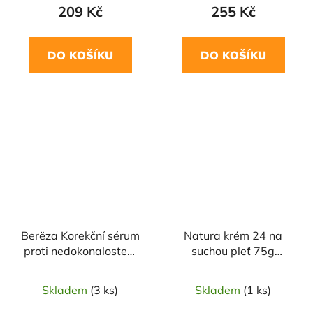
209 Kč
255 Kč
DO KOŠÍKU
DO KOŠÍKU
Berёza Korekční sérum
Natura krém 24 na
proti nedokonalostem
suchou pleť 75g
pleti 30ml Berёza
CANNADERM
Siberica
Skladem
(3 ks)
Skladem
(1 ks)