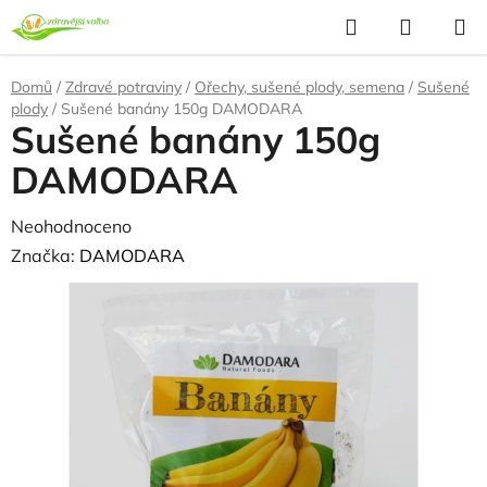
Přejít
Hledat
NÁKUP
na
KOŠÍK
obsah
Domů
/
Zdravé potraviny
/
Ořechy, sušené plody, semena
/
Sušené
plody
/
Sušené banány 150g DAMODARA
Sušené banány 150g
DAMODARA
Průměrné
Neohodnoceno
Podrobnosti hodnocení
hodnocení
Značka:
DAMODARA
produktu
je
0,0
z
5
hvězdiček.