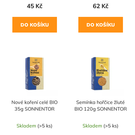
45 Kč
62 Kč
DO KOŠÍKU
DO KOŠÍKU
NAŠE OVĚŘENÁ
NAŠE OVĚŘENÁ
VOLBA
VOLBA
Nové koření celé BIO
Semínka hořčice žluté
35g SONNENTOR
BIO 120g SONNENTOR
Skladem
(>5 ks)
Skladem
(>5 ks)