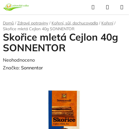
Přejít
Hledat
NÁKUP
na
KOŠÍK
obsah
Domů
/
Zdravé potraviny
/
Koření, sůl, dochucovadla
/
Koření
/
Skořice mletá Cejlon 40g SONNENTOR
Skořice mletá Cejlon 40g
SONNENTOR
Průměrné
Neohodnoceno
Podrobnosti hodnocení
hodnocení
Značka:
Sonnentor
produktu
NAŠE OVĚŘENÁ
VOLBA
je
0,0
z
5
hvězdiček.