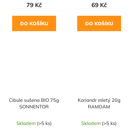
79 Kč
69 Kč
DO KOŠÍKU
DO KOŠÍKU
NAŠE OVĚŘENÁ
NAŠE OVĚŘENÁ
VOLBA
VOLBA
Cibule sušena BIO 75g
Koriandr mletý 20g
SONNENTOR
RAMDAM
Skladem
(>5 ks)
Skladem
(>5 ks)