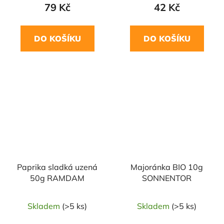
79 Kč
42 Kč
DO KOŠÍKU
DO KOŠÍKU
NAŠE OVĚŘENÁ
NAŠE OVĚŘENÁ
VOLBA
VOLBA
Paprika sladká uzená
Majoránka BIO 10g
50g RAMDAM
SONNENTOR
Skladem
(>5 ks)
Skladem
(>5 ks)