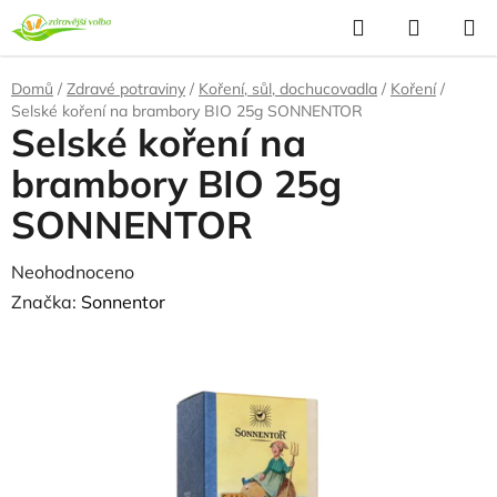
Přejít
Hledat
NÁKUP
na
KOŠÍK
obsah
Domů
/
Zdravé potraviny
/
Koření, sůl, dochucovadla
/
Koření
/
Selské koření na brambory BIO 25g SONNENTOR
Selské koření na
brambory BIO 25g
SONNENTOR
Průměrné
Neohodnoceno
Podrobnosti hodnocení
hodnocení
Značka:
Sonnentor
produktu
je
0,0
z
5
hvězdiček.