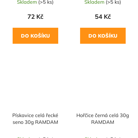
Skladem
(>5 ks)
Skladem
(>5 ks)
72 Kč
54 Kč
DO KOŠÍKU
DO KOŠÍKU
NAŠE OVĚŘENÁ
NAŠE OVĚŘENÁ
VOLBA
VOLBA
Pískavice celá řecké
Hořčice černá celá 30g
seno 30g RAMDAM
RAMDAM