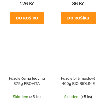
126 Kč
86 Kč
DO KOŠÍKU
DO KOŠÍKU
NAŠE OVĚŘENÁ
NAŠE OVĚŘENÁ
VOLBA
VOLBA
Fazole černá ledvina
Fazole bílé máslové
375g PROVITA
400g BIO BIOLINIE
Skladem
(>5 ks)
Skladem
(>5 ks)