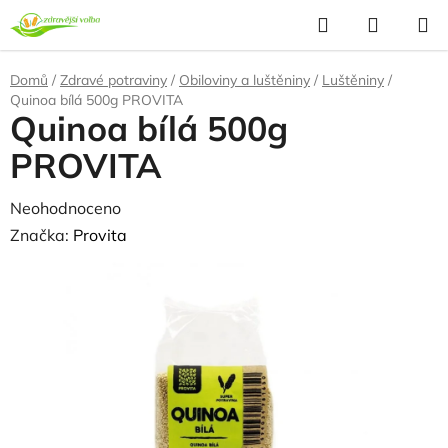
Přejít
Hledat
NÁKUP
na
KOŠÍK
obsah
Domů
/
Zdravé potraviny
/
Obiloviny a luštěniny
/
Luštěniny
/
Quinoa bílá 500g PROVITA
Quinoa bílá 500g
PROVITA
Průměrné
Neohodnoceno
Podrobnosti hodnocení
hodnocení
Značka:
Provita
produktu
NAŠE OVĚŘENÁ
VOLBA
je
0,0
z
5
hvězdiček.