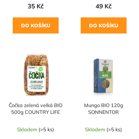
35 Kč
49 Kč
DO KOŠÍKU
DO KOŠÍKU
NAŠE OVĚŘENÁ
NAŠE OVĚŘENÁ
VOLBA
VOLBA
Čočka zelená velká BIO
Mungo BIO 120g
500g COUNTRY LIFE
SONNENTOR
Skladem
(>5 ks)
Skladem
(>5 ks)