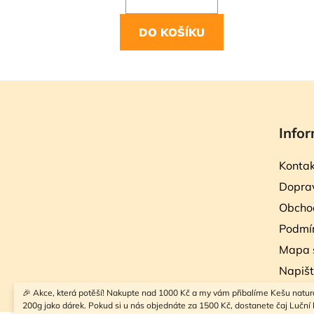
DO KOŠÍKU
Z
á
Infor
p
a
Kontak
t
Doprav
í
Obcho
Podmín
Mapa 
Napiš
🎉 Akce, která potěší! Nakupte nad 1000 Kč a my vám přibalíme Kešu natur
200g jako dárek. Pokud si u nás objednáte za 1500 Kč, dostanete čaj Luční k