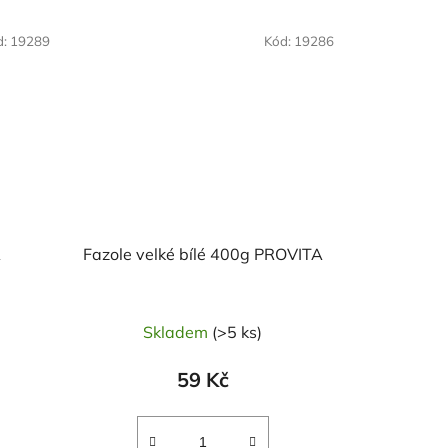
NAŠE OVĚŘENÁ
d:
19289
Kód:
19286
VOLBA
A
Fazole velké bílé 400g PROVITA
Skladem
(>5 ks)
59 Kč