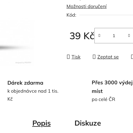
Možnosti doručení
0,0
Kód:
z
5
hvězdiček.
39 Kč
Měrná cena:
Tisk
Zeptat se
Přes 3000 výdej
Dárek zdarma
míst
k objednávce nad 1 tis.
Kč
po celé ČR
Popis
Diskuze