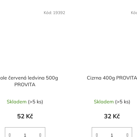
OVĚŘENÁ
NAŠE OVĚŘENÁ
Kód:
19392
Kó
LBA
VOLBA
ole červená ledvina 500g
Cizrna 400g PROVIT
PROVITA
Skladem
(>5 ks)
Skladem
(>5 ks)
52 Kč
32 Kč