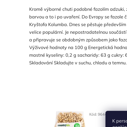
Kromě výborné chuti podobné fazolím adzuki, z
barvou a to i po uvaření. Do Evropy se fazole 
Kryštofa Kolumba. Dnes se pěstuje především v 
velice populární. Je nepostradatelnou součást
a připravuje se obdobným způsobem jako fazole
Výživové hodnoty na 100 g Energetická hodnot
mastné kyseliny: 0,2 g sacharidy: 63 g cukry: 6
Skladování Skladujte v suchu, chladu a temnu
NAŠE OVĚŘENÁ
NAŠE 
Kód:
9644
VOLBA
VO
K pers
analýz