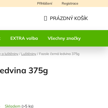
Přihlášení
Registrace
Napište nám
PRÁZDNÝ KOŠÍK
NÁKUPNÍ
KOŠÍK
t
EXTRA volba
Všechny značky
Kontakt
y a luštěniny
/
Luštěniny
/
Fazole černá ledvina 375g
ledvina 375g
odnocení
Skladem
(>5 ks)