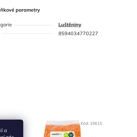
lňkové parametry
gorie
Luštěniny
8594034770227
NAŠE OVĚŘENÁ
ód:
5792
Kód:
15615
VOLBA
ií a
ací
zde
.