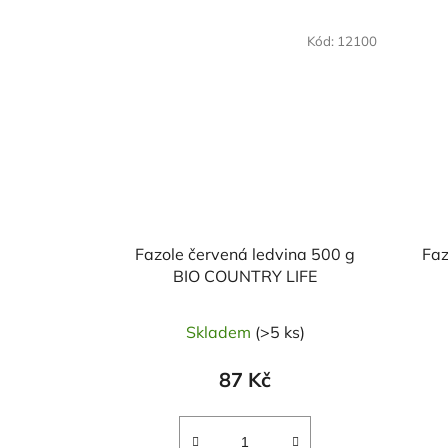
NAŠE OVĚŘENÁ
NAŠE 
Kód:
12100
VOLBA
VO
Fazole červená ledvina 500 g
Faz
BIO COUNTRY LIFE
Skladem
(>5 ks)
87 Kč