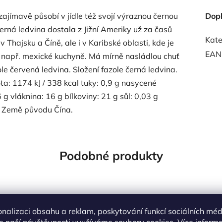
ajímavě působí v jídle též svojí výraznou černou
Dop
černá ledvina dostala z Jižní Ameriky už za časů
Kate
Thajsku a Číně, ale i v Karibské oblasti, kde je
EAN
í např. mexické kuchyně. Má mírně nasládlou chuť
 červená ledvina. Složení fazole černá ledvina.
a: 1174 kJ / 338 kcal tuky: 0,9 g nasycené
 g vláknina: 16 g bílkoviny: 21 g sůl: 0,03 g
. Země původu Čína.
Podobné produkty
OVĚŘENÁ
NAŠE OVĚŘENÁ
Kód:
5797
K
LBA
VOLBA
onalizaci obsahu a reklam, poskytování funkcí sociálních méd
e naší návštěvnosti využíváme soubory cookies. Více inform