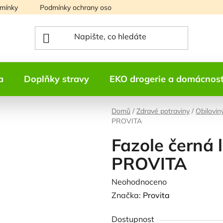
mínky
Podmínky ochrany osobních údajů
Mapa serveru
a
Doplňky stravy
EKO drogerie a domácnos
Domů
/
Zdravé potraviny
/
Obilovin
PROVITA
Fazole černá 
PROVITA
Průměrné
Neohodnoceno
Podrobnosti h
hodnocení
Značka:
Provita
produktu
Dostupnost
je