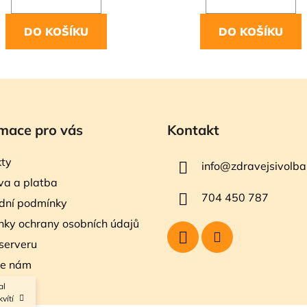
DO KOŠÍKU
DO KOŠÍKU
mace pro vás
Kontakt
ty
info
@
zdravejsivolba
a a platba
704 450 787
dní podmínky
ky ochrany osobních údajů
serveru
te nám
al
vítí