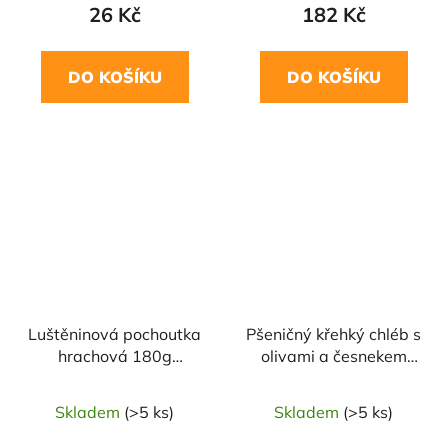
26 Kč
182 Kč
DO KOŠÍKU
DO KOŠÍKU
Luštěninová pochoutka
Pšeničný křehký chléb s
hrachová 180g
olivami a česnekem
DAMODARA
130g DANVITA
Skladem
(>5 ks)
Skladem
(>5 ks)