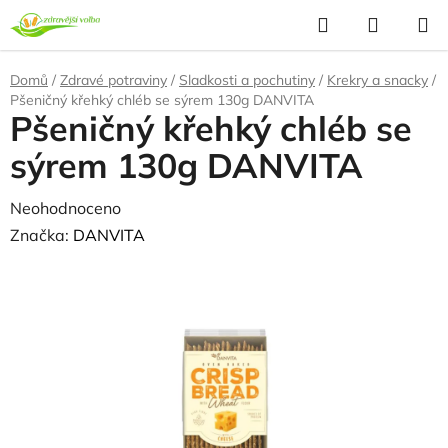
Přejít
Hledat
NÁKUP
na
KOŠÍK
obsah
Domů
/
Zdravé potraviny
/
Sladkosti a pochutiny
/
Krekry a snacky
/
Pšeničný křehký chléb se sýrem 130g DANVITA
Pšeničný křehký chléb se
sýrem 130g DANVITA
Průměrné
Neohodnoceno
Podrobnosti hodnocení
hodnocení
Značka:
DANVITA
produktu
je
0,0
z
5
hvězdiček.