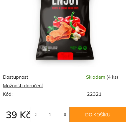
5
hvězdiček.
Dostupnost
Skladem
(4 ks)
Možnosti doručení
Kód:
22321
39 Kč
DO KOŠÍKU
Měrná cena: