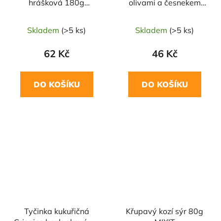
hrášková 180g
olivami a česnekem
DAMODARA
130g DANVITA
Skladem
(>5 ks)
Skladem
(>5 ks)
62 Kč
46 Kč
DO KOŠÍKU
DO KOŠÍKU
Tyčinka kukuřičná
Křupavý kozí sýr 80g