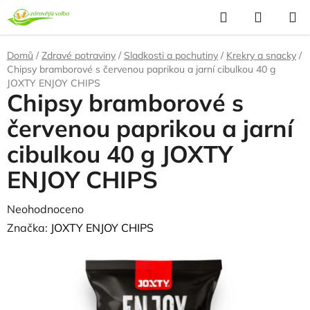
Přejít
Hledat
NÁKUP
na
KOŠÍK
obsah
Domů
/
Zdravé potraviny
/
Sladkosti a pochutiny
/
Krekry a snacky
/
Chipsy bramborové s červenou paprikou a jarní cibulkou 40 g
JOXTY ENJOY CHIPS
Chipsy bramborové s
červenou paprikou a jarní
cibulkou 40 g JOXTY
ENJOY CHIPS
Průměrné
Neohodnoceno
Podrobnosti hodnocení
hodnocení
Značka:
JOXTY ENJOY CHIPS
produktu
je
0,0
z