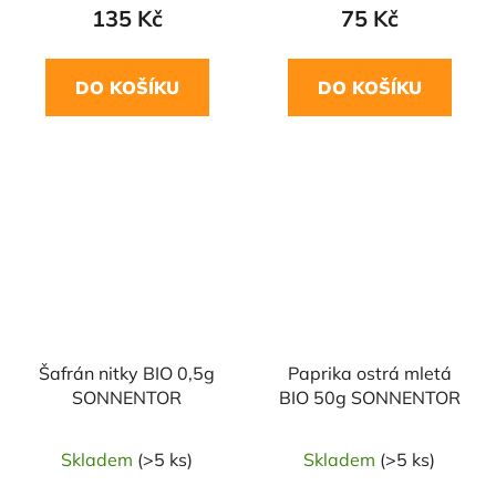
135 Kč
75 Kč
DO KOŠÍKU
DO KOŠÍKU
NAŠE OVĚŘENÁ
NAŠE OVĚŘENÁ
VOLBA
VOLBA
Šafrán nitky BIO 0,5g
Paprika ostrá mletá
SONNENTOR
BIO 50g SONNENTOR
Skladem
(>5 ks)
Skladem
(>5 ks)