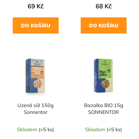
69 Kč
68 Kč
DO KOŠÍKU
DO KOŠÍKU
NAŠE OVĚŘENÁ
NAŠE OVĚŘENÁ
VOLBA
VOLBA
Uzená sůl 150g
Bazalka BIO 15g
Sonnentor
SONNENTOR
Skladem
(>5 ks)
Skladem
(>5 ks)