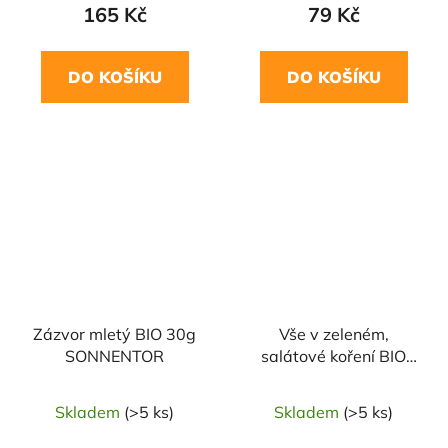
165 Kč
79 Kč
DO KOŠÍKU
DO KOŠÍKU
NAŠE OVĚŘENÁ
VOLBA
Zázvor mletý BIO 30g
Vše v zeleném,
SONNENTOR
salátové koření BIO
15g SONNENTOR
Skladem
(>5 ks)
Skladem
(>5 ks)