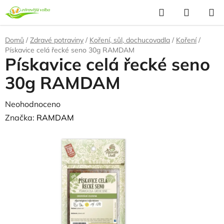
Přejít
Hledat
NÁKUP
na
KOŠÍK
obsah
Domů
/
Zdravé potraviny
/
Koření, sůl, dochucovadla
/
Koření
/
Pískavice celá řecké seno 30g RAMDAM
Pískavice celá řecké seno
30g RAMDAM
Průměrné
Neohodnoceno
Podrobnosti hodnocení
hodnocení
Značka:
RAMDAM
produktu
NAŠE OVĚŘENÁ
VOLBA
je
0,0
z
5
hvězdiček.