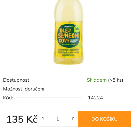
5
hvězdiček.
Dostupnost
Skladem
(>5 ks)
Možnosti doručení
Kód:
14224
135 Kč
DO KOŠÍKU
Měrná cena: