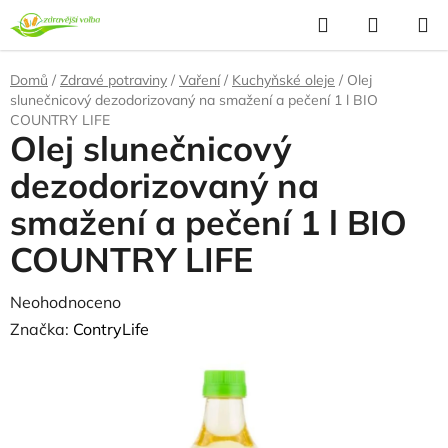
Přejít
Hledat
NÁKUP
na
KOŠÍK
obsah
Domů
/
Zdravé potraviny
/
Vaření
/
Kuchyňské oleje
/
Olej
slunečnicový dezodorizovaný na smažení a pečení 1 l BIO
COUNTRY LIFE
Olej slunečnicový
dezodorizovaný na
smažení a pečení 1 l BIO
COUNTRY LIFE
Průměrné
Neohodnoceno
Podrobnosti hodnocení
hodnocení
Značka:
ContryLife
produktu
NAŠE OVĚŘENÁ
VOLBA
je
0,0
z