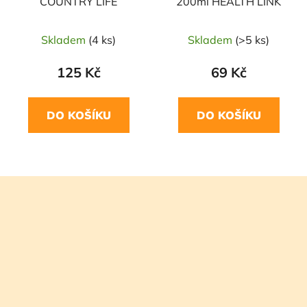
COUNTRY LIFE
200ml HEALTH LINK
Skladem
(4 ks)
Skladem
(>5 ks)
125 Kč
69 Kč
DO KOŠÍKU
DO KOŠÍKU
Z
á
p
a
t
í