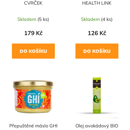
CVRČEK
HEALTH LINK
Skladem
(5 ks)
Skladem
(4 ks)
179 Kč
126 Kč
DO KOŠÍKU
DO KOŠÍKU
NAŠE OVĚŘENÁ
NAŠE OVĚŘENÁ
VOLBA
VOLBA
Přepuštěné máslo GHI
Olej avokádový BIO