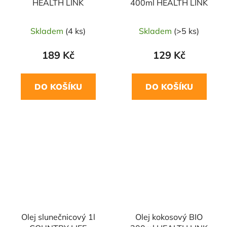
HEALTH LINK
400ml HEALTH LINK
Skladem
(4 ks)
Skladem
(>5 ks)
189 Kč
129 Kč
DO KOŠÍKU
DO KOŠÍKU
NAŠE OVĚŘENÁ
NAŠE OVĚŘENÁ
VOLBA
VOLBA
Olej slunečnicový 1l
Olej kokosový BIO