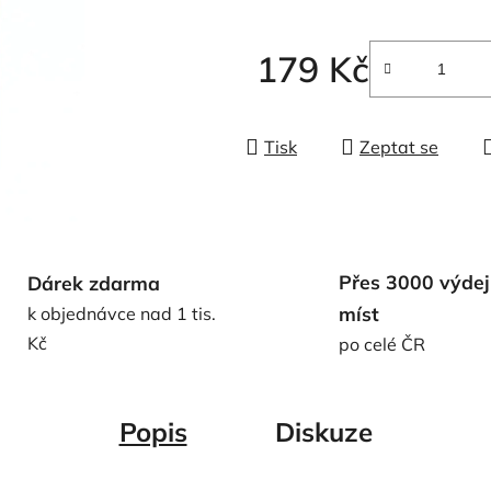
5
hvězdiček.
179 Kč
Měrná cena:
Tisk
Zeptat se
Přes 3000 výdej
Dárek zdarma
míst
k objednávce nad 1 tis.
Kč
po celé ČR
Popis
Diskuze