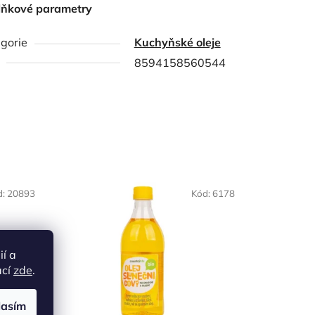
lňkové parametry
gorie
Kuchyňské oleje
8594158560544
NAŠE OVĚŘENÁ
d:
20893
Kód:
6178
VOLBA
ií a
ací
zde
.
lasím