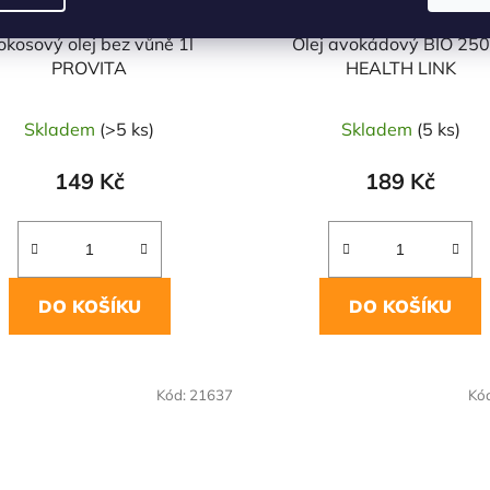
okosový olej bez vůně 1l
Olej avokádový BIO 25
PROVITA
HEALTH LINK
Skladem
(>5 ks)
Skladem
(5 ks)
149 Kč
189 Kč
DO KOŠÍKU
DO KOŠÍKU
OVĚŘENÁ
NAŠE OVĚŘENÁ
Kód:
21637
Kó
LBA
VOLBA