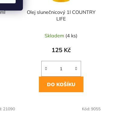
0ml
Olej slunečnicový 1l COUNTRY
LIFE
Skladem
(4 ks)
125 Kč
DO KOŠÍKU
NAŠE OVĚŘENÁ
d:
21090
Kód:
9055
VOLBA