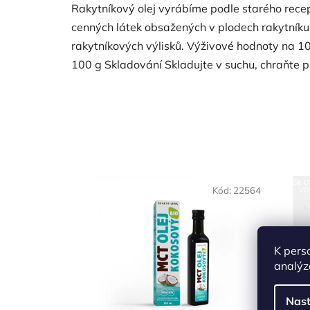
Rakytníkový olej vyrábíme podle starého recept
cenných látek obsažených v plodech rakytníku. S
rakytníkových výlisků. Výživové hodnoty na 10
100 g Skladování Skladujte v suchu, chraňte 
NAŠE OVĚŘENÁ
NAŠE 
Kód:
22564
VOLBA
VO
K pers
analýz
Nast