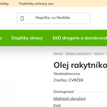
mínky
Podmínky ochrany osobních údajů
Mapa serveru
a
Doplňky stravy
EKO drogerie a domácnos
Domů
/
Zdravé potraviny
/
Vaření
/
Olej rakytní
Průměrné
Neohodnoceno
Podrobnosti h
hodnocení
Značka:
CVRČEK
produktu
Dostupnost
je
Možnosti doručení
0,0
Kód:
z