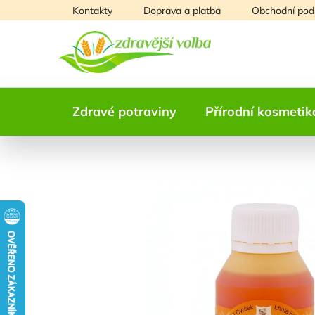
Přejít
Kontakty
Doprava a platba
Obchodní pod
na
obsah
Zdravé potraviny
Přírodní kosmetik
NAŠE OVĚŘENÁ
VOLBA