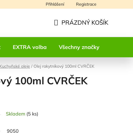
Přihlášení
Registrace
Napište nám
PRÁZDNÝ KOŠÍK
NÁKUPNÍ
KOŠÍK
t
EXTRA volba
Všechny značky
Kontakt
Kuchyňské oleje
/
Olej rakytníkový 100ml CVRČEK
kový 100ml CVRČEK
odnocení
Skladem
(5 ks)
9050