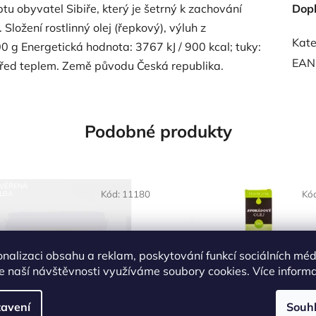
u obyvatel Sibiře, který je šetrný k zachování
Dop
ložení rostlinný olej (řepkový), výluh z
Kate
0 g Energetická hodnota: 3767 kJ / 900 kcal; tuky:
EAN
před teplem. Země původu Česká republika.
Podobné produkty
OVĚŘENÁ
NAŠE OVĚŘENÁ
Kód:
11180
Kó
LBA
VOLBA
onalizaci obsahu a reklam, poskytování funkcí sociálních méd
e naší návštěvnosti využíváme soubory cookies. Více inform
avení
Souh