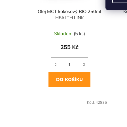
Olej MCT kokosový BIO 250ml
K
HEALTH LINK
Skladem
(5 ks)
255 Kč
DO KOŠÍKU
NAŠE OVĚŘENÁ
NAŠE 
Kód:
42835
VOLBA
VO