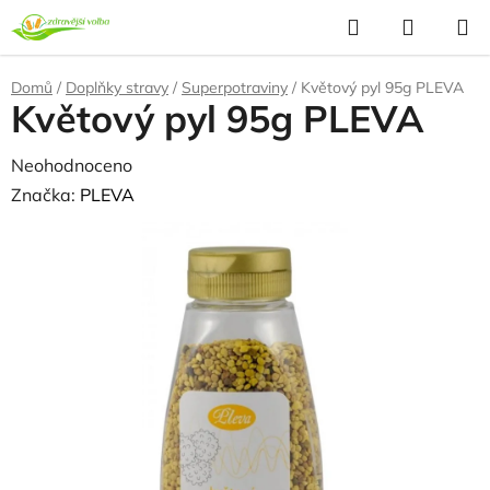
Přejít
Hledat
NÁKUP
na
KOŠÍK
obsah
Domů
/
Doplňky stravy
/
Superpotraviny
/
Květový pyl 95g PLEVA
Květový pyl 95g PLEVA
Průměrné
Neohodnoceno
Podrobnosti hodnocení
hodnocení
Značka:
PLEVA
produktu
je
0,0
z
5
hvězdiček.