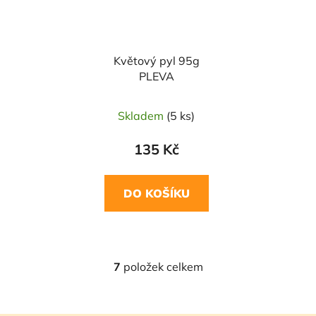
Květový pyl 95g
PLEVA
Skladem
(5 ks)
135 Kč
DO KOŠÍKU
7
položek celkem
O
v
l