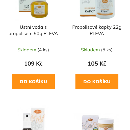
s
r
p
o
r
d
Ústní voda s
Propolisové kapky 22g
o
u
propolisem 50g PLEVA
PLEVA
d
k
u
t
Skladem
(4 ks)
Skladem
(5 ks)
k
ů
t
109 Kč
105 Kč
ů
DO KOŠÍKU
DO KOŠÍKU