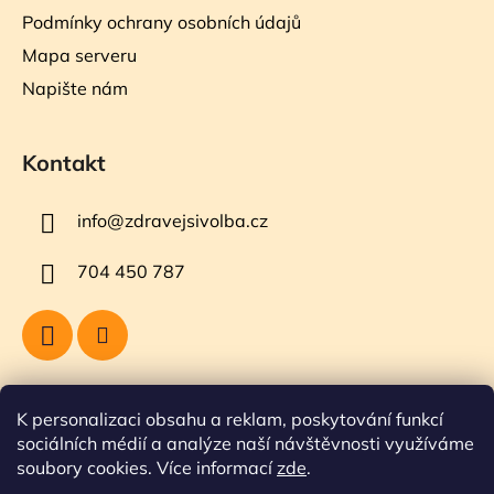
Podmínky ochrany osobních údajů
Mapa serveru
Napište nám
Kontakt
info
@
zdravejsivolba.cz
704 450 787
Přijímáme online platby
K personalizaci obsahu a reklam, poskytování funkcí
sociálních médií a analýze naší návštěvnosti využíváme
soubory cookies. Více informací
zde
.