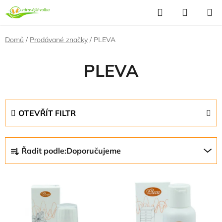
Přejít
Hledat
NÁKUP
na
KOŠÍK
obsah
Domů
/
Prodávané značky
/
PLEVA
PLEVA
OTEVŘÍT FILTR
Ř
Řadit podle:
Doporučujeme
a
z
V
e
ý
n
p
í
i
p