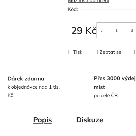
Možnosti doručení
0,0
Kód:
z
5
hvězdiček.
29 Kč
Měrná cena:
Tisk
Zeptat se
Přes 3000 výdej
Dárek zdarma
míst
k objednávce nad 1 tis.
Kč
po celé ČR
Popis
Diskuze