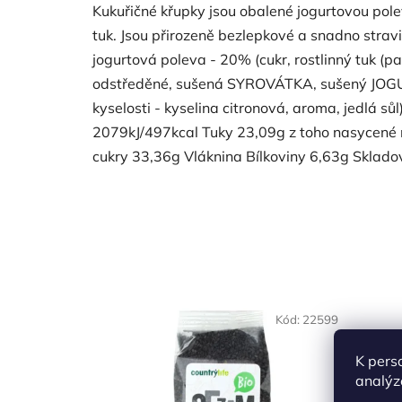
Kukuřičné křupky jsou obalené jogurtovou pol
tuk. Jsou přirozeně bezlepkové a snadno stravi
jogurtová poleva - 20% (cukr, rostlinný tuk 
odstředěné, sušená SYROVÁTKA, sušený JOGURT
kyselosti - kyselina citronová, aroma, jedlá 
2079kJ/497kcal Tuky 23,09g z toho nasycené 
cukry 33,36g Vláknina Bílkoviny 6,63g Sklad
NAŠE 
Kód:
22599
VO
K pers
analýz