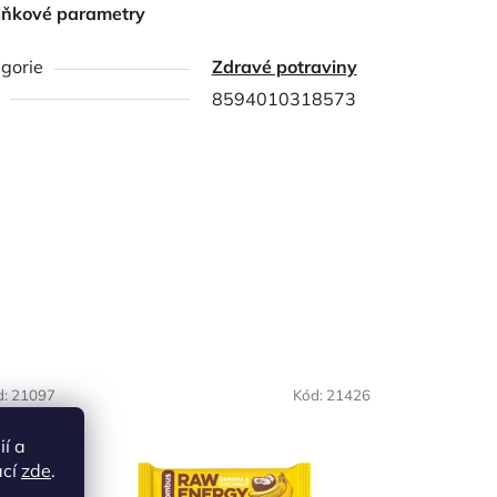
lňkové parametry
gorie
Zdravé potraviny
8594010318573
d:
21097
Kód:
21426
ií a
ací
zde
.