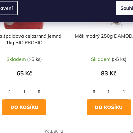
avení
Souh
 špaldová celozrnná jemná
Mák modrý 250g DAMO
1kg BIO PROBIO
Skladem
(>5 ks)
Skladem
(>5 ks)
65 Kč
83 Kč
DO KOŠÍKU
DO KOŠÍKU
NAŠE OVĚŘENÁ
Kód:
8642
K
VOLBA