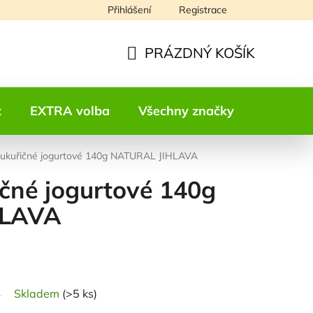
Přihlášení
Registrace
Napište nám
PRÁZDNÝ KOŠÍK
NÁKUPNÍ
KOŠÍK
t
EXTRA volba
Všechny značky
Kontakt
kukuřičné jogurtové 140g NATURAL JIHLAVA
čné jogurtové 140g
HLAVA
odnocení
Skladem
(>5 ks)