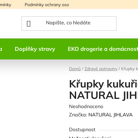
mínky
Podmínky ochrany osobních údajů
Mapa serveru
a
Doplňky stravy
EKO drogerie a domácnos
Domů
/
Zdravé potraviny
/
Křupky 
Křupky kukuři
NATURAL JI
Průměrné
Neohodnoceno
Podrobnosti h
hodnocení
Značka:
NATURAL JIHLAVA
produktu
Dostupnost
je