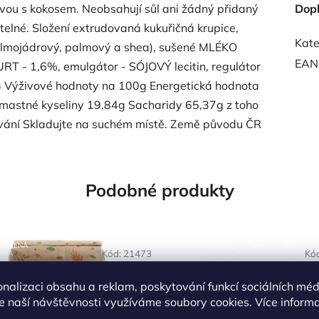
evou s kokosem. Neobsahují sůl ani žádný přidaný
Dop
telné. Složení extrudovaná kukuřičná krupice,
Kate
(palmojádrový, palmový a shea), sušené MLÉKO
EAN
 - 1,6%, emulgátor - SÓJOVÝ lecitin, regulátor
sůl) Výživové hodnoty na 100g Energetická hodnota
mastné kyseliny 19,84g Sacharidy 65,37g z toho
ování Skladujte na suchém místě. Země původu ČR
Podobné produkty
OVĚŘENÁ
Kód:
21473
Kó
LBA
onalizaci obsahu a reklam, poskytování funkcí sociálních méd
e naší návštěvnosti využíváme soubory cookies. Více inform