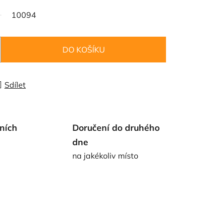
10094
DO KOŠÍKU
Sdílet
ních
Doručení do druhého
dne
na jakékoliv místo