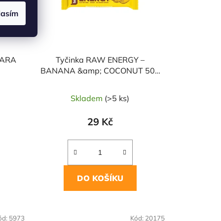
lasím
DARA
Tyčinka RAW ENERGY –
BANANA &amp; COCONUT 50g
BOMBUS
Skladem
(>5 ks)
29 Kč
DO KOŠÍKU
NAŠE OVĚŘENÁ
ód:
5973
Kód:
20175
VOLBA