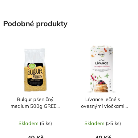
Podobné produkty
NAŠE OVĚŘENÁ
VOLBA
Bulgur pšeničný
Lívance ječné s
medium 500g GREEN
ovesnými vločkami
APOTHEKE
250g BIO PROBIO
Skladem
(5 ks)
Skladem
(>5 ks)
49 Kč
49 Kč