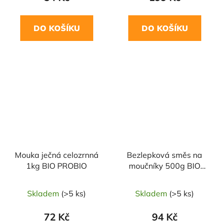
DO KOŠÍKU
DO KOŠÍKU
NAŠE OVĚŘENÁ
VOLBA
Mouka ječná celozrnná
Bezlepková směs na
1kg BIO PROBIO
moučníky 500g BIO
PROBIO
Skladem
(>5 ks)
Skladem
(>5 ks)
72 Kč
94 Kč