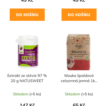
DO KOŠÍKU
DO KOŠÍKU
NAŠE OVĚŘENÁ
NAŠE OVĚŘENÁ
VOLBA
VOLBA
Extrakt ze stévie 97 %
Mouka špaldová
20 g NATUSWEET
celozrnná jemná 1kg
BIO PROBIO
Skladem
(>5 ks)
Skladem
(>5 ks)
147 Kč
65 Kč