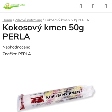
Přejít
Hledat
NÁKUP
na
KOŠÍK
obsah
Domů
/
Zdravé potraviny
/
Kokosový kmen 50g PERLA
Kokosový kmen 50g
PERLA
Průměrné
Neohodnoceno
Podrobnosti hodnocení
hodnocení
Značka:
PERLA
produktu
je
0,0
z
5
hvězdiček.