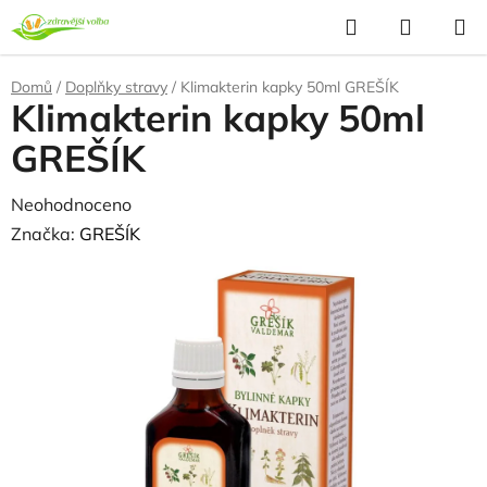
Přejít
Hledat
NÁKUP
na
KOŠÍK
obsah
Domů
/
Doplňky stravy
/
Klimakterin kapky 50ml GREŠÍK
Klimakterin kapky 50ml
GREŠÍK
Průměrné
Neohodnoceno
Podrobnosti hodnocení
hodnocení
Značka:
GREŠÍK
produktu
je
0,0
z
5
hvězdiček.