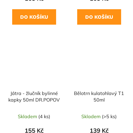
DO KOŠÍKU
DO KOŠÍKU
Játra - žlučník bylinné
Bělotrn kulatohlavý T1
kapky 50ml DR.POPOV
50ml
Skladem
(4 ks)
Skladem
(>5 ks)
155 Kč
139 Kč