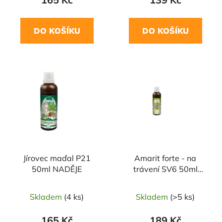
DO KOŠÍKU
DO KOŠÍKU
Jírovec maďal P21
Amarit forte - na
50ml NADĚJE
trávení SV6 50ml
NADĚJE
Skladem
(4 ks)
Skladem
(>5 ks)
165 Kč
189 Kč