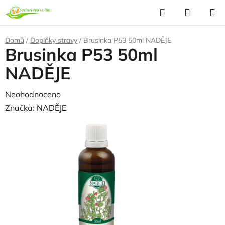
Přejít
Hledat
NÁKUP
na
KOŠÍK
obsah
Domů
/
Doplňky stravy
/
Brusinka P53 50ml NADĚJE
Brusinka P53 50ml
NADĚJE
Průměrné
Neohodnoceno
Podrobnosti hodnocení
hodnocení
Značka:
NADĚJE
produktu
je
0,0
z
5
hvězdiček.