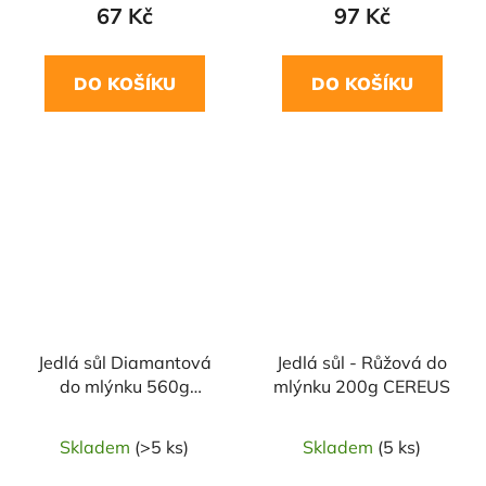
67 Kč
97 Kč
DO KOŠÍKU
DO KOŠÍKU
NAŠE OVĚŘENÁ
NAŠE OVĚŘENÁ
VOLBA
VOLBA
Jedlá sůl Diamantová
Jedlá sůl - Růžová do
do mlýnku 560g
mlýnku 200g CEREUS
CEREUS
Skladem
(>5 ks)
Skladem
(5 ks)