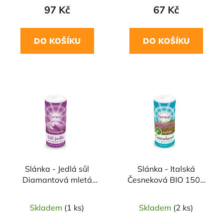
97 Kč
67 Kč
DO KOŠÍKU
DO KOŠÍKU
NAŠE OVĚŘENÁ
VOLBA
Slánka - Jedlá sůl
Slánka - Italská
Diamantová mletá
Česneková BIO 150g
200g CEREUS
CEREUS
Skladem
(1 ks)
Skladem
(2 ks)