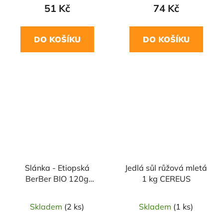
51 Kč
74 Kč
DO KOŠÍKU
DO KOŠÍKU
NAŠE OVĚŘENÁ
VOLBA
Slánka - Etiopská
Jedlá sůl růžová mletá
BerBer BIO 120g
1 kg CEREUS
CEREUS
Skladem
(2 ks)
Skladem
(1 ks)