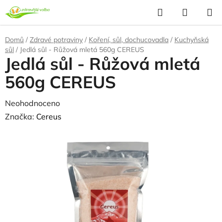
Přejít
Hledat
NÁKUP
na
KOŠÍK
obsah
Domů
/
Zdravé potraviny
/
Koření, sůl, dochucovadla
/
Kuchyňská
sůl
/
Jedlá sůl - Růžová mletá 560g CEREUS
Jedlá sůl - Růžová mletá
560g CEREUS
Průměrné
Neohodnoceno
Podrobnosti hodnocení
hodnocení
Značka:
Cereus
produktu
NAŠE OVĚŘENÁ
VOLBA
je
0,0
z
5
hvězdiček.