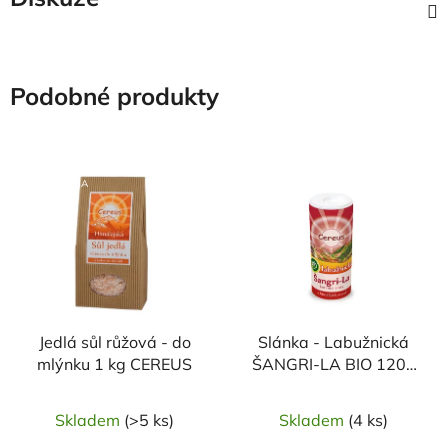
Podobné produkty
NAŠE OVĚŘENÁ
VOLBA
Jedlá sůl růžová - do
Slánka - Labužnická
mlýnku 1 kg CEREUS
ŠANGRI-LA BIO 120g
CEREUS
Skladem
(>5 ks)
Skladem
(4 ks)