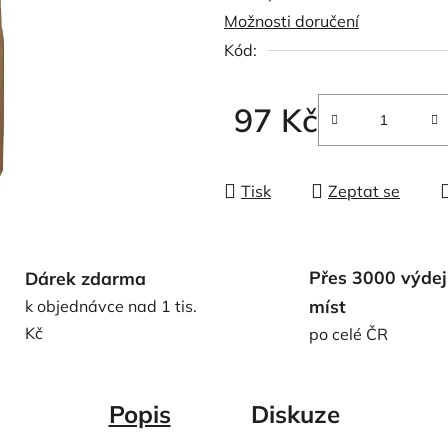
Možnosti doručení
0,0
Kód:
z
5
hvězdiček.
97 Kč
Měrná cena:
Tisk
Zeptat se
Přes 3000 výdej
Dárek zdarma
míst
k objednávce nad 1 tis.
Kč
po celé ČR
Popis
Diskuze