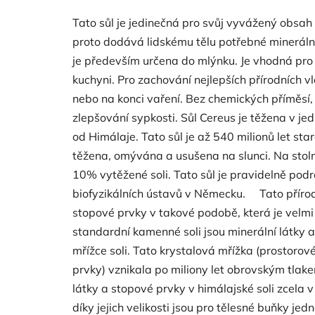
Tato sůl je jedinečná pro svůj vyvážený obsah 
proto dodává lidskému tělu potřebné mineráln
je především určena do mlýnku. Je vhodná pro 
kuchyni. Pro zachování nejlepších přírodních vl
nebo na konci vaření. Bez chemických příměsí
zlepšování sypkosti. Sůl Cereus je těžena v jed
od Himálaje. Tato sůl je až 540 milionů let sta
těžena, omývána a usušena na slunci. Na stolní 
10% vytěžené soli. Tato sůl je pravidelně po
biofyzikálních ústavů v Německu. Tato přírodn
stopové prvky v takové podobě, která je velmi
standardní kamenné soli jsou minerální látky 
mřížce soli. Tato krystalová mřížka (prostoro
prvky) vznikala po miliony let obrovským tlake
látky a stopové prvky v himálajské soli zcela 
díky jejich velikosti jsou pro tělesné buňky 