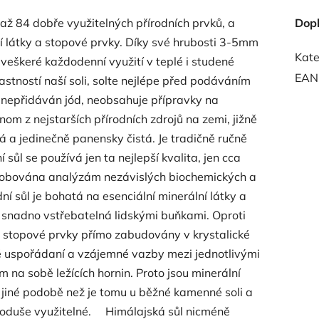
až 84 dobře využitelných přírodních prvků, a
Dop
í látky a stopové prvky. Díky své hrubosti 3-5mm
Kate
veškeré každodenní využití v teplé i studené
EAN
astností naší soli, solte nejlépe před podáváním
, nepřidáván jód, neobsahuje přípravky na
nom z nejstarších přírodních zdrojů na zemi, jižně
rá a jedinečně panensky čistá. Je tradičně ručně
sůl se používá jen ta nejlepší kvalita, jen cca
drobována analýzám nezávislých biochemických a
í sůl je bohatá na esenciální minerální látky a
 snadno vstřebatelná lidskými buňkami. Oproti
a stopové prvky přímo zabudovány v krystalické
vé uspořádaní a vzájemné vazby mezi jednotlivými
m na sobě ležících hornin. Proto jsou minerální
v jiné podobě než je tomu u běžné kamenné soli a
jednoduše využitelné. Himálajská sůl nicméně