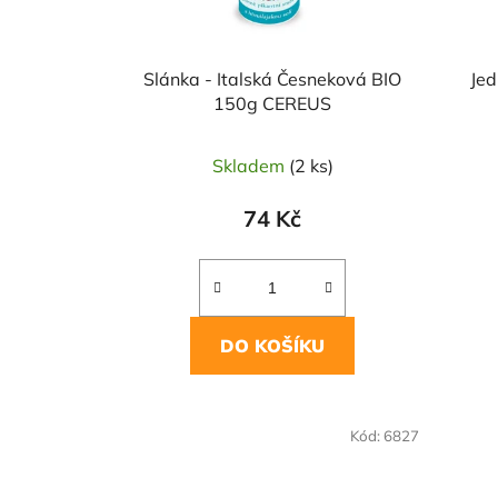
Slánka - Italská Česneková BIO
Jed
150g CEREUS
Skladem
(2 ks)
74 Kč
DO KOŠÍKU
NAŠE 
Kód:
6827
VO