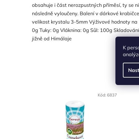
obsahuje i část nerozpustných příměsí, ty se n
následně vyloučeny. Balení v dárkové krabičc
velikost krystalu 3-5mm Výživové hodnoty na 1
0g Tuky: 0g Vláknina: 0g Sůl: 100g Skladován
jižně od Himálaje
K pers
analýz
Nast
NAŠE 
Kód:
6837
VO