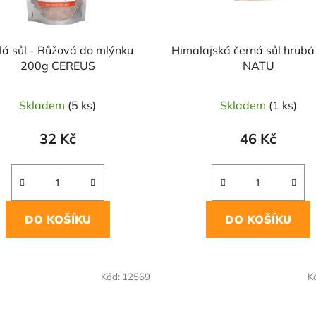
lá sůl - Růžová do mlýnku
Himalajská černá sůl hrub
200g CEREUS
NATU
Skladem
(5 ks)
Skladem
(1 ks)
32 Kč
46 Kč
DO KOŠÍKU
DO KOŠÍKU
OVĚŘENÁ
NAŠE OVĚŘENÁ
Kód:
12569
K
LBA
VOLBA