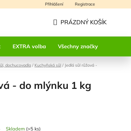
Přihlášení
Registrace
Napište nám
PRÁZDNÝ KOŠÍK
NÁKUPNÍ
KOŠÍK
t
EXTRA volba
Všechny značky
Kontakt
sůl, dochucovadla
/
Kuchyňská sůl
/
Jedlá sůl růžová -
ová - do mlýnku 1 kg
odnocení
Skladem
(>5 ks)