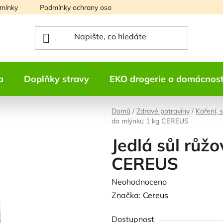
mínky
Podmínky ochrany osobních údajů
Mapa serveru
a
Doplňky stravy
EKO drogerie a domácnos
Domů
/
Zdravé potraviny
/
Koření, 
do mlýnku 1 kg CEREUS
Jedlá sůl růž
CEREUS
Průměrné
Neohodnoceno
Podrobnosti h
hodnocení
Značka:
Cereus
produktu
Dostupnost
je