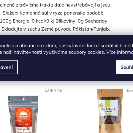
icméně z trávícího traktu dále nevstřebávají a jsou
e. Složení Kamenná sůl v ryze panenské podobě,
00g Energie: 0 kcal/0 kJ Bílkoviny: 0g Sacharidy:
í Skladujte v suchu Země původu Pákistán/Punjab,
onalizaci obsahu a reklam, poskytování funkcí sociálních méd
e naší návštěvnosti využíváme soubory cookies. Více inform
Podobné produkty
avení
Souh
OVĚŘENÁ
NAŠE OVĚŘENÁ
Kód:
8390
Kó
LBA
VOLBA