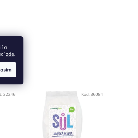
ií a
ací
zde
.
lasím
NAŠE OVĚŘENÁ
d:
32246
Kód:
36084
VOLBA