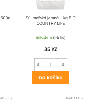
á 500g
Sůl mořská jemná 1 kg BIO
COUNTRY LIFE
Skladem
(>5 ks)
35 Kč
DO KOŠÍKU
NAŠE OVĚŘENÁ
ód:
6832
Kód:
11132
VOLBA