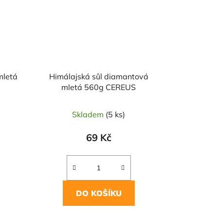
mletá
Himálajská sůl diamantová
mletá 560g CEREUS
Skladem
(5 ks)
69 Kč
DO KOŠÍKU