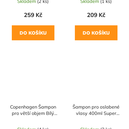
Skladem
(2 ks)
Skladem
(1 ks)
259 Kč
209 Kč
DO KOŠÍKU
DO KOŠÍKU
Copenhagen Šampon
Šampon pro oslabené
pro větší objem Bílý
vlasy 400ml Super
cedr 400ml NATURA
Siberica
SIBERICA