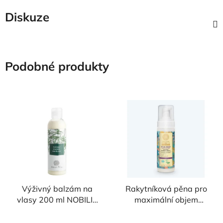
Diskuze
Podobné produkty
Výživný balzám na
Rakytníková pěna pro
vlasy 200 ml NOBILIS
maximální objem
TILIA
170ml Oblepikha
Siberica