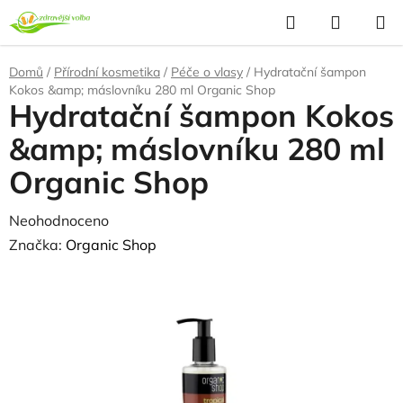
Přejít
Hledat
NÁKUP
na
KOŠÍK
obsah
Domů
/
Přírodní kosmetika
/
Péče o vlasy
/
Hydratační šampon
Kokos &amp; máslovníku 280 ml Organic Shop
Hydratační šampon Kokos
&amp; máslovníku 280 ml
Organic Shop
Průměrné
Neohodnoceno
Podrobnosti hodnocení
hodnocení
Značka:
Organic Shop
produktu
je
0,0
z
5
hvězdiček.