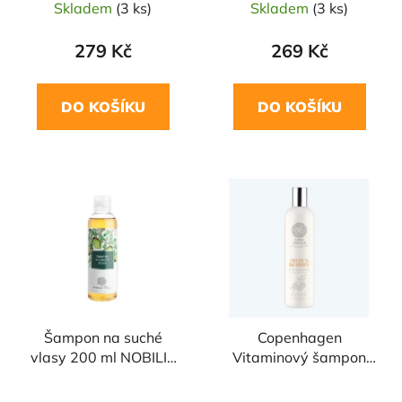
Skladem
(3 ks)
Skladem
(3 ks)
279 Kč
269 Kč
DO KOŠÍKU
DO KOŠÍKU
Šampon na suché
Copenhagen
vlasy 200 ml NOBILIS
Vitaminový šampon
TILIA
Zmrazené bobule
400ml NATURA