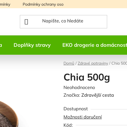
mínky
Podmínky ochrany osobních údajů
Mapa serveru
a
Doplňky stravy
EKO drogerie a domácnos
Domů
/
Zdravé potraviny
/
Chia 50
Chia 500g
Průměrné
Neohodnoceno
Podrobnosti h
hodnocení
Značka:
Zdravější cesta
produktu
Dostupnost
je
Možnosti doručení
0,0
Kód:
z