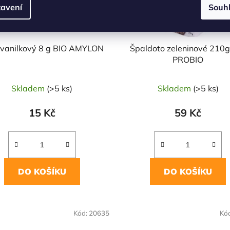
avení
Souh
 vanilkový 8 g BIO AMYLON
Špaldoto zeleninové 210g
PROBIO
Skladem
(>5 ks)
Skladem
(>5 ks)
15 Kč
59 Kč
DO KOŠÍKU
DO KOŠÍKU
NAŠE OVĚŘENÁ
Kód:
20635
Kó
VOLBA