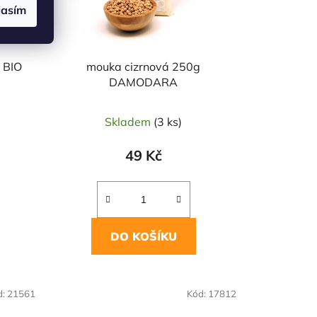
lasím
 BIO
mouka cizrnová 250g
DAMODARA
Skladem
(3 ks)
49 Kč
DO KOŠÍKU
d:
21561
Kód:
17812