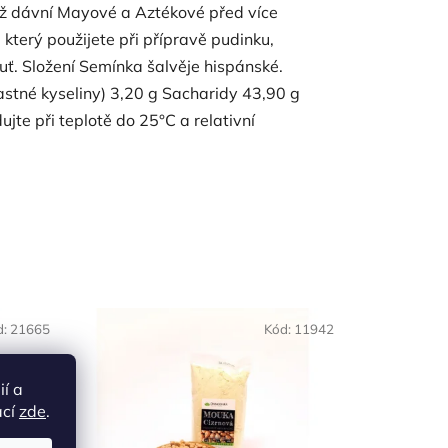
 už dávní Mayové a Aztékové před více
, který použijete při přípravě pudinku,
huť. Složení Semínka šalvěje hispánské.
stné kyseliny) 3,20 g Sacharidy 43,90 g
jte při teplotě do 25°C a relativní
d:
21665
Kód:
11942
ií a
ací
zde
.