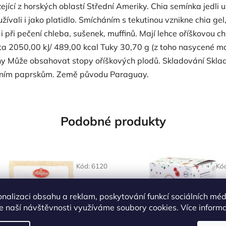
ející z horských oblastí Střední Ameriky. Chia semínka jedli
užívali i jako platidlo. Smícháním s tekutinou vznikne chia gel
 i při pečení chleba, sušenek, muffinů. Mají lehce oříškovou c
 2050,00 kJ/ 489,00 kcal Tuky 30,70 g (z toho nasycené ma
ny Může obsahovat stopy oříškových plodů. Skladování Skladu
ečním paprskům. Země původu Paraguay.
Podobné produkty
Kód:
6120
Kó
onalizaci obsahu a reklam, poskytování funkcí sociálních méd
e naší návštěvnosti využíváme soubory cookies. Více inform