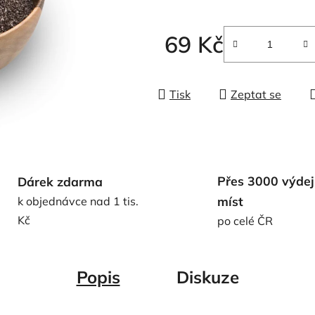
5
hvězdiček.
69 Kč
Měrná cena:
Tisk
Zeptat se
Přes 3000 výdej
Dárek zdarma
míst
k objednávce nad 1 tis.
Kč
po celé ČR
Popis
Diskuze