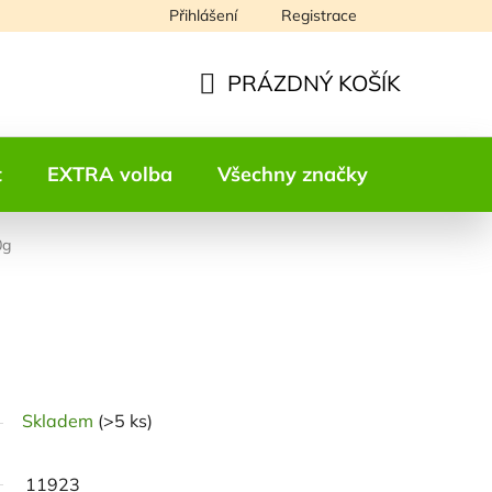
Přihlášení
Registrace
Napište nám
PRÁZDNÝ KOŠÍK
NÁKUPNÍ
KOŠÍK
t
EXTRA volba
Všechny značky
Kontakt
0g
odnocení
Skladem
(>5 ks)
11923