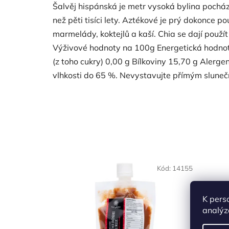
Šalvěj hispánská je metr vysoká bylina pocház
než pěti tisíci lety. Aztékové je prý dokonce po
marmelády, koktejlů a kaší. Chia se dají použít
Výživové hodnoty na 100g Energetická hodnota
(z toho cukry) 0,00 g Bílkoviny 15,70 g Alerge
vlhkosti do 65 %. Nevystavujte přímým slun
Kód:
14155
K pers
analýz