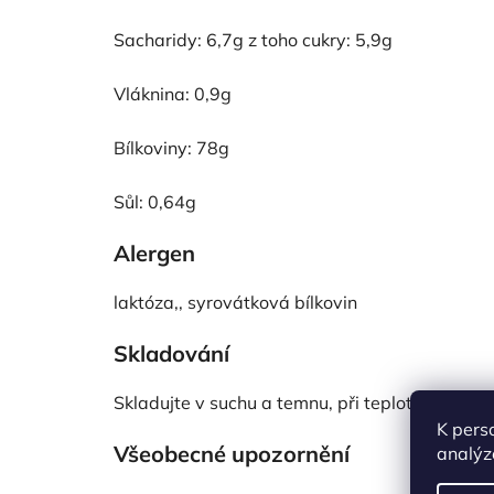
Sacharidy: 6,7g z toho cukry: 5,9g
Vláknina: 0,9g
Bílkoviny: 78g
Sůl: 0,64g
Alergen
laktóza,, syrovátková bílkovin
Skladování
Skladujte v suchu a temnu, při teplotě do 28°C
K pers
Všeobecné upozornění
analýz