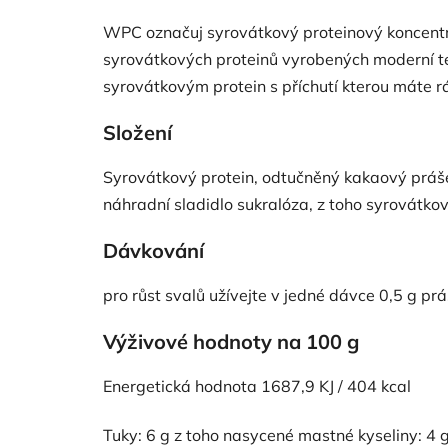
WPC označuj syrovátkový proteinový koncentrát
syrovátkových proteinů vyrobených moderní t
syrovátkovým protein s příchutí kterou máte rá
Složení
Syrovátkový protein, odtučněný kakaový práš
náhradní sladidlo sukralóza, z toho syrovátko
Dávkování
pro růst svalů užívejte v jedné dávce 0,5 g pr
Výživové hodnoty na 100 g
Energetická hodnota 1687,9 KJ / 404 kcal
Tuky: 6 g z toho nasycené mastné kyseliny: 4 