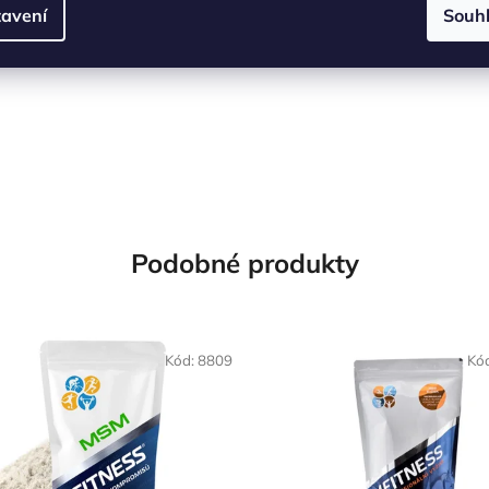
t po silovém tréninku, popř. spolu se sacharidy.
avení
Souh
Podobné produkty
Kód:
8809
Kó