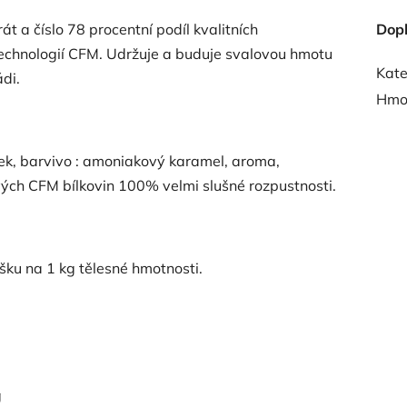
 a číslo 78 procentní podíl kvalitních
Dop
echnologií CFM. Udržuje a buduje svalovou hmotu
Kate
di.
Hmo
ek, barvivo : amoniakový karamel, aroma,
vých CFM bílkovin 100% velmi slušné rozpustnosti.
ášku na 1 kg tělesné hmotnosti.
g