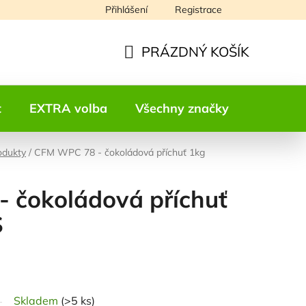
Přihlášení
Registrace
Napište nám
PRÁZDNÝ KOŠÍK
NÁKUPNÍ
KOŠÍK
t
EXTRA volba
Všechny značky
Kontakt
odukty
/
CFM WPC 78 - čokoládová příchuť 1kg
 čokoládová příchuť
S
odnocení
Skladem
(>5 ks)