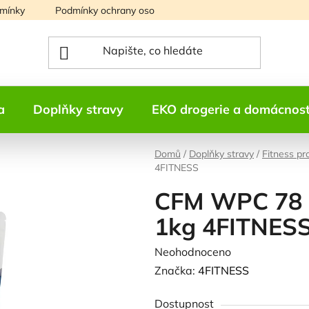
mínky
Podmínky ochrany osobních údajů
Mapa serveru
a
Doplňky stravy
EKO drogerie a domácnos
Domů
/
Doplňky stravy
/
Fitness pr
4FITNESS
CFM WPC 78 -
1kg 4FITNES
Průměrné
Neohodnoceno
Podrobnosti h
hodnocení
Značka:
4FITNESS
produktu
Dostupnost
je