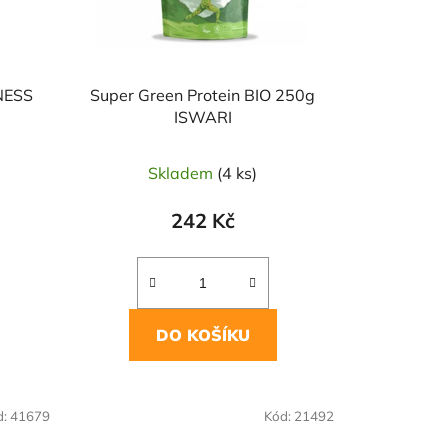
TNESS
Super Green Protein BIO 250g
ISWARI
Skladem
(4 ks)
242 Kč
DO KOŠÍKU
d:
41679
Kód:
21492