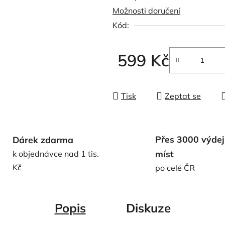
Možnosti doručení
0,0
Kód:
z
5
hvězdiček.
599 Kč
Měrná cena:
Tisk
Zeptat se
Přes 3000 výdej
Dárek zdarma
míst
k objednávce nad 1 tis.
Kč
po celé ČR
Popis
Diskuze