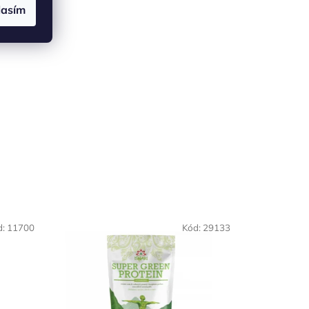
lasím
d:
11700
Kód:
29133