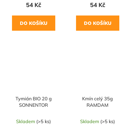
54 Kč
54 Kč
DO KOŠÍKU
DO KOŠÍKU
NAŠE OVĚŘENÁ
NAŠE OVĚŘENÁ
VOLBA
VOLBA
Tymián BIO 20 g
Kmín celý 35g
SONNENTOR
RAMDAM
Skladem
(>5 ks)
Skladem
(>5 ks)