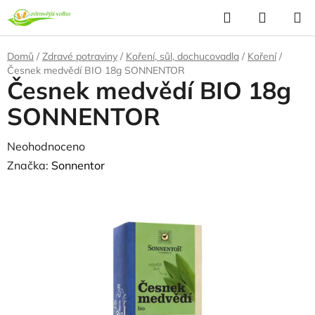
Přejít
Hledat
NÁKUP
na
KOŠÍK
obsah
Domů
/
Zdravé potraviny
/
Koření, sůl, dochucovadla
/
Koření
/
Česnek medvědí BIO 18g SONNENTOR
Česnek medvědí BIO 18g
SONNENTOR
Průměrné
Neohodnoceno
Podrobnosti hodnocení
hodnocení
Značka:
Sonnentor
produktu
NAŠE OVĚŘENÁ
VOLBA
je
0,0
z
5
hvězdiček.