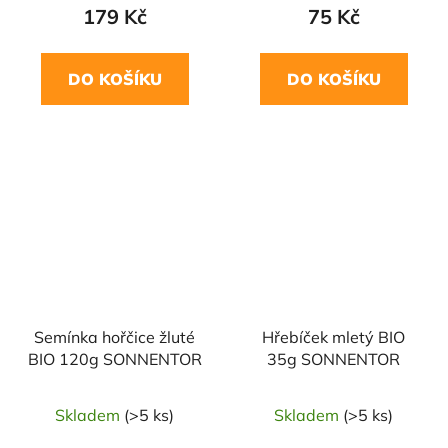
179 Kč
75 Kč
DO KOŠÍKU
DO KOŠÍKU
NAŠE OVĚŘENÁ
NAŠE OVĚŘENÁ
VOLBA
VOLBA
Semínka hořčice žluté
Hřebíček mletý BIO
BIO 120g SONNENTOR
35g SONNENTOR
Skladem
(>5 ks)
Skladem
(>5 ks)