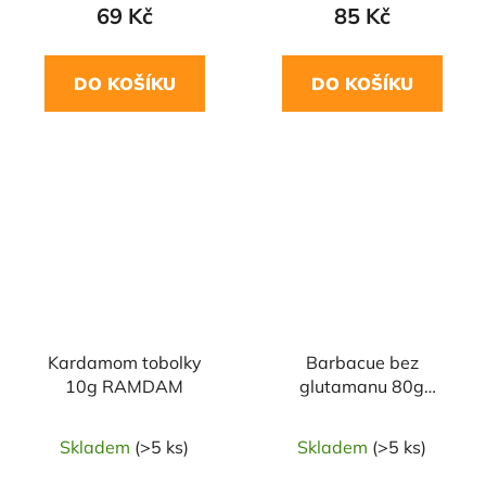
69 Kč
85 Kč
DO KOŠÍKU
DO KOŠÍKU
NAŠE OVĚŘENÁ
VOLBA
Kardamom tobolky
Barbacue bez
10g RAMDAM
glutamanu 80g
RAMDAM
Skladem
(>5 ks)
Skladem
(>5 ks)