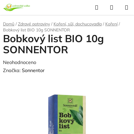
Přejít
Hledat
NÁKUP
na
KOŠÍK
obsah
Domů
/
Zdravé potraviny
/
Koření, sůl, dochucovadla
/
Koření
/
Bobkový list BIO 10g SONNENTOR
Bobkový list BIO 10g
SONNENTOR
Průměrné
Neohodnoceno
Podrobnosti hodnocení
hodnocení
Značka:
Sonnentor
produktu
NAŠE OVĚŘENÁ
VOLBA
je
0,0
z
5
hvězdiček.